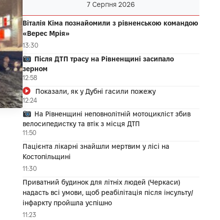
7 Серпня 2026
Віталія Кіма познайомили з рівненською командою
«Верес Мрія»
13:30
Після ДТП трасу на Рівненщині засипало
зерном
12:58
Показали, як у Дубні гасили пожежу
12:24
На Рівненщині неповнолітній мотоцикліст збив
велосипедистку та втік з місця ДТП
11:50
Пацієнта лікарні знайшли мертвим у лісі на
Костопільщині
11:30
Приватний будинок для літніх людей (Черкаси)
надасть всі умови, щоб реабілітація після інсульту/
інфаркту пройшла успішно
11:23