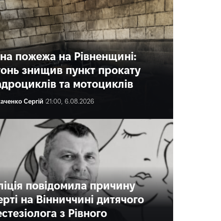
чна пожежа на Рівненщині:
гонь знищив пункт прокату
адроциклів та мотоциклів
каченко Сергій
21:00, 6.08.2026
ліція повідомила причину
ерті на Вінниччині дитячого
стезіолога з Рівного