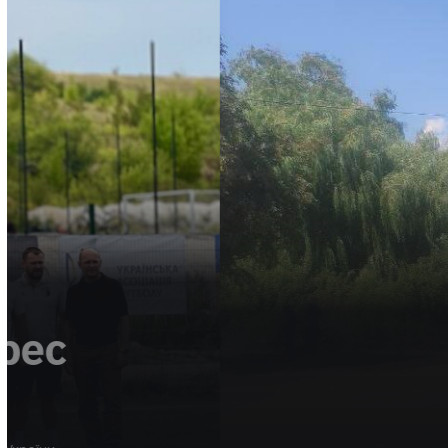
НОВИНИ
ОБЛАСТЬ
ТРАНСПОРТ
Після ДТП трасу на
засипало зерном
На автодорозі поблизу Дубна сталася дорожньо-транспортна 