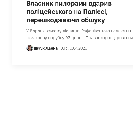
Власник пилорами вдарив
поліцейського на Поліссі,
перешкоджаючи обшуку
У Воронківському лісництві Рафалівського надлісниц
незаконну порубку 93 дерев. Правоохоронці розпоч
Пінчук Жанна
19:13, 9.04.2026