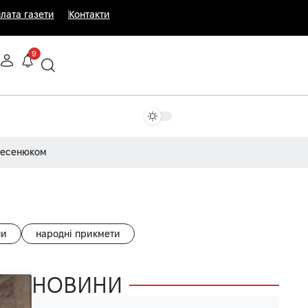
лата газети
Контакти
9
Несенюком
ни
народні прикмети
НОВИНИ