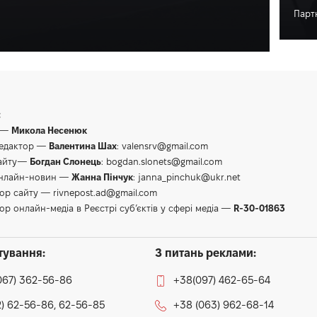
Парт
Тка
:
 —
Микола Несенюк
редактор —
Валентина Шах
:
valensrv@gmail.com
сайту—
Богдан Слонець
:
bogdan.slonets@gmail.com
онлайн-новин —
Жанна Пінчук
:
janna_pinchuk@ukr.net
тор сайту —
rivnepost.ad@gmail.com
ор онлайн-медіа в Реєстрі суб’єктів у сфері медіа —
R-30-01863
тування:
З питань реклами:
067) 362-56-86
+38(097) 462-65-64
) 62-56-86, 62-56-85
+38 (063) 962-68-14