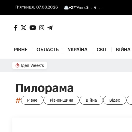
П’ятниця, 07.08.2026
+27°
Рівне
$
--.--
€
--.--
РІВНЕ
ОБЛАСТЬ
УКРАЇНА
СВІТ
ВІЙНА
Ідея Week's
Що з басейном?
Пилорама
#
Рівне
Рівненщина
Війна
Відео