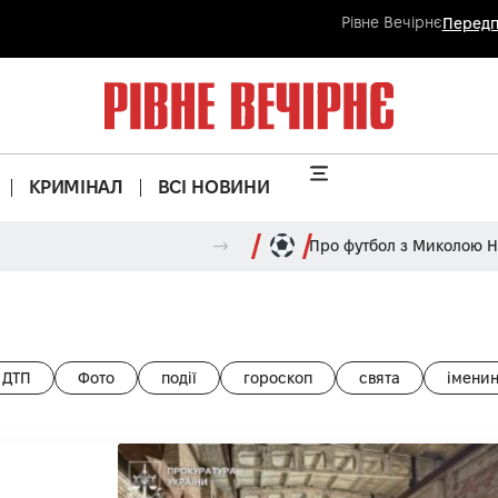
Рівне Вечірнє
Передп
КРИМІНАЛ
ВСІ НОВИНИ
Про футбол з Миколою 
ДТП
Фото
події
гороскоп
свята
імени