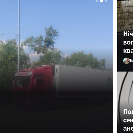
Ні
во
кв
Т
 Рівненщині
По
см
пригода за участю вантажівки з зерном та
ане