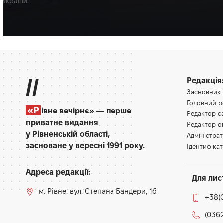
автомобіля MAN. Інцидент трапився 6 серпня. За…
Слонець Богдан
12:58, 7.08.2026
//
Редакція
Засновник
Головний 
«Р
івне вечірнє» — перше
Редактор 
приватне видання
Редактор 
у Рівненській області,
Адміністра
засноване у вересні 1991 року.
Ідентифікат
Адреса редакції:
Для лис
м. Рівне. вул. Степана Бандери, 1б
+38(
(0362