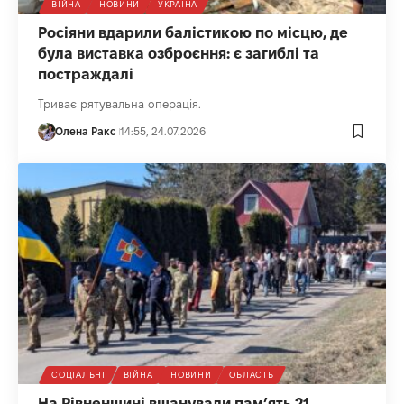
ВІЙНА
НОВИНИ
УКРАЇНА
Росіяни вдарили балістикою по місцю, де
була виставка озброєння: є загиблі та
постраждалі
Триває рятувальна операція.
Олена Ракс
14:55, 24.07.2026
СОЦІАЛЬНІ
ВІЙНА
НОВИНИ
ОБЛАСТЬ
На Рівненщині вшанували пам’ять 21