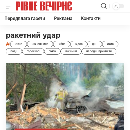
Передплата газети
Реклама
Контакти
ракетний удар
#
Рівне
Рівненщина
Війна
Відео
ДТП
Фото
події
гороскоп
свята
іменини
народні прикмети