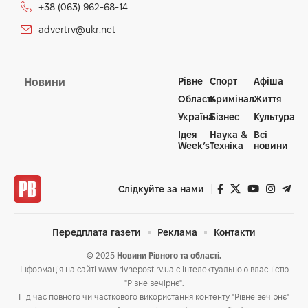
+38 (063) 962-68-14
advertrv@ukr.net
Рівне
Спорт
Афіша
Новини
Область
Кримінал
Життя
Україна
Бізнес
Культура
Ідея
Наука &
Всі
Week’s
Техніка
новини
Слідкуйте за нами
Передплата газети
Реклама
Контакти
© 2025
Новини Рівного та області.
Інформація на сайті www.rivnepost.rv.ua є інтелектуальною власністю
"Рівне вечірнє".
Під час повного чи часткового використання контенту "Рівне вечірнє"