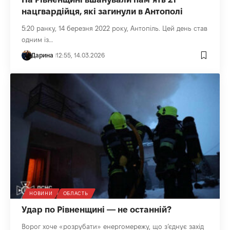
нацгвардійця, які загинули в Антополі
5:20 ранку, 14 березня 2022 року, Антопіль. Цей день став
одним із…
Дарина
12:55, 14.03.2026
НОВИНИ
ОБЛАСТЬ
Удар по Рівненщині — не останній?
Ворог хоче «розрубати» енергомережу, що з’єднує захід