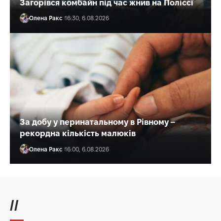
Загорівся комбайн під час жнив на Поліссі
Олена Ракс
16:30, 6.08.2026
За добу у перинатальному в Рівному –
рекордна кількість малюків
Олена Ракс
16:00, 6.08.2026
//