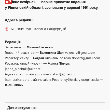
«Рівне вечірнє» — перше приватне видання
у Рівненській області, засноване у вересні 1991 року.
Адреса редакції:
м. Рівне. вул. Степана Бандери, 1б
Редакція:
Засновник —
Микола Несенюк
Головний редактор —
Валентина Шах
:
valensrv@gmail.com
Редактор сайту—
Богдан Слонець
:
bogdan.slonets@gmail.com
Редактор онлайн-новин —
Жанна Пінчук
:
janna_pinchuk@ukr.net
Адміністратор сайту —
rivnepost.ad@gmail.com
Ідентифікатор онлайн-медіа в Реєстрі суб’єктів у сфері медіа —
R-30-01863
Для листування: