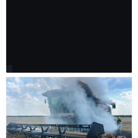
Поліція повідомила причину смерті
на Вінниччині дитячого
анестезіолога з Рівного
Поліція Вінницької області оприлюднила попередні
обставини смерті 43-річного військовослужбовця та
дитячого лікаря-анестезіолога з Рівного Дмитра
Сисонюка. За інформацією правоохоронців, 1…
Партнерський матеріал