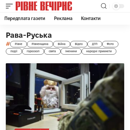
Передплата газети
Реклама
Контакти
Рава-Руська
#
Рівне
Рівненщина
Війна
Відео
ДТП
Фото
події
гороскоп
свята
іменини
народні прикмети