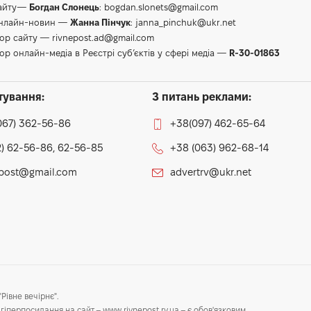
сайту—
Богдан Слонець
:
bogdan.slonets@gmail.com
онлайн-новин —
Жанна Пінчук
:
janna_pinchuk@ukr.net
тор сайту —
rivnepost.ad@gmail.com
ор онлайн-медіа в Реєстрі суб’єктів у сфері медіа —
R-30-01863
тування:
З питань реклами:
067) 362-56-86
+38(097) 462-65-64
) 62-56-86, 62-56-85
+38 (063) 962-68-14
epost@gmail.com
advertrv@ukr.net
Рівне вечірнє".
гіперпосилання на сайт – www.rivnepost.rv.ua – є обов'язковим.