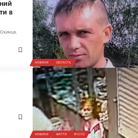
чний
ти в
 Юхимця,
НОВИНИ
ОБЛАСТЬ
НОВИНИ
ЖИТТЯ
МІСТО