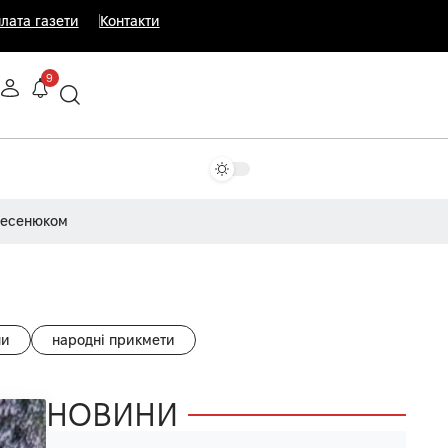
лата газети
Контакти
9
Несенюком
ни
народні прикмети
НОВИНИ