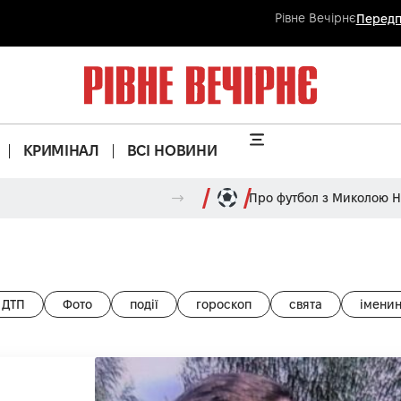
Рівне Вечірнє
Передп
КРИМІНАЛ
ВСІ НОВИНИ
Про футбол з Миколою 
ДТП
Фото
події
гороскоп
свята
імени