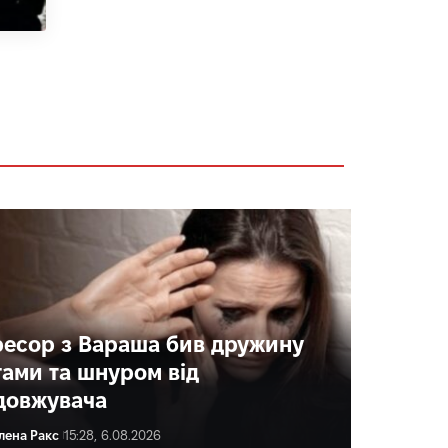
ресор з Вараша бив дружину
гами та шнуром від
довжувача
лена Ракс
15:28, 6.08.2026