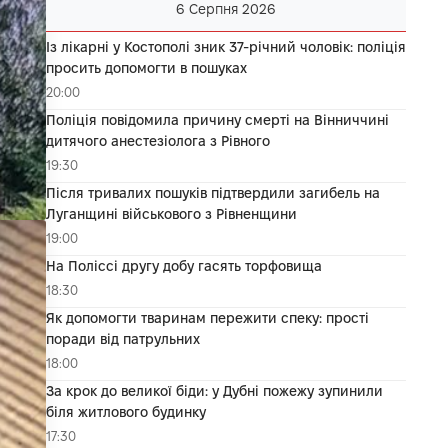
6 Серпня 2026
Із лікарні у Костополі зник 37-річний чоловік: поліція
просить допомогти в пошуках
20:00
Поліція повідомила причину смерті на Вінниччині
дитячого анестезіолога з Рівного
19:30
Після тривалих пошуків підтвердили загибель на
Луганщині військового з Рівненщини
19:00
На Поліссі другу добу гасять торфовища
18:30
Як допомогти тваринам пережити спеку: прості
поради від патрульних
18:00
За крок до великої біди: у Дубні пожежу зупинили
біля житлового будинку
17:30