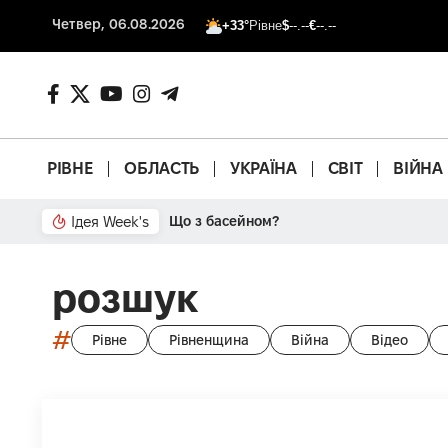
Четвер, 06.08.2026
+33°
Рівне
$
--.--
€
--.--
РІВНЕ
ОБЛАСТЬ
УКРАЇНА
СВІТ
ВІЙНА
Ідея Week's
Що з басейном?
розшук
#
Рівне
Рівненщина
Війна
Відео