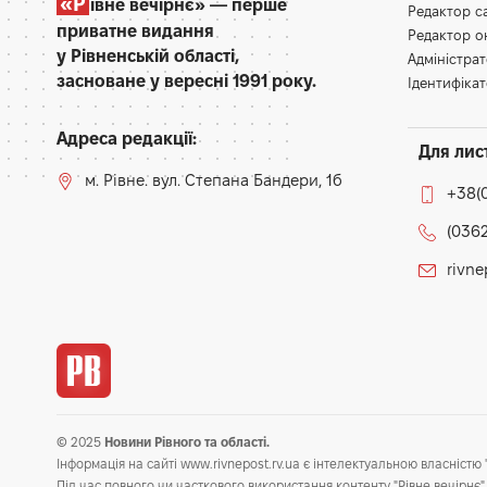
«Р
івне вечірнє» — перше
Редактор 
приватне видання
Редактор 
у Рівненській області,
Адміністра
засноване у вересні 1991 року.
Ідентифікат
Адреса редакції:
Для лис
м. Рівне. вул. Степана Бандери, 1б
+38(
(0362
rivn
© 2025
Новини Рівного та області.
Інформація на сайті www.rivnepost.rv.ua є інтелектуальною власністю "
Під час повного чи часткового використання контенту "Рівне вечірнє" 