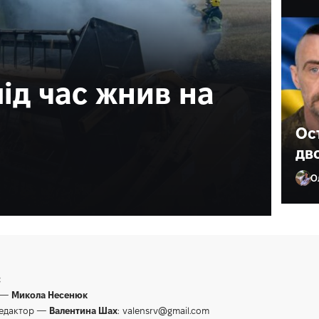
ід час жнив на
Ос
дв
О
Ол
:
 —
Микола Несенюк
редактор —
Валентина Шах
:
valensrv@gmail.com