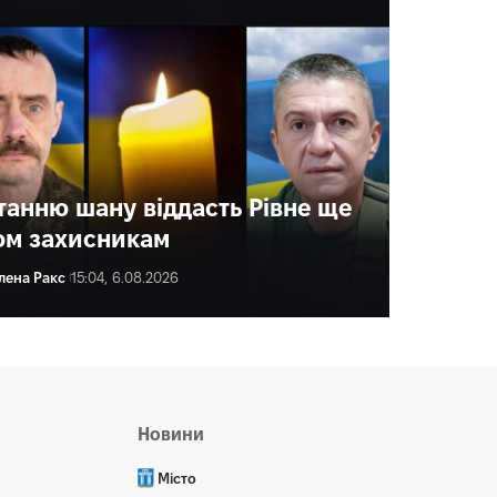
танню шану віддасть Рівне ще
ом захисникам
лена Ракс
15:04, 6.08.2026
ена Ракс
16:00, 6.08.2026
Новини
Місто