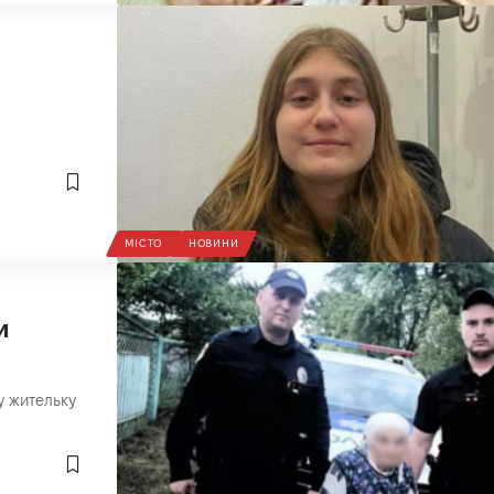
МІСТО
НОВИНИ
и
у жительку