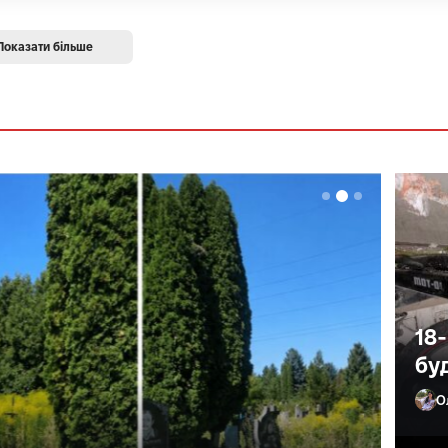
Показати більше
18
бу
О