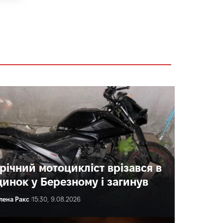
-річний мотоцикліст врізався в
динок у Березному і загинув
лена Ракс
15:30, 9.08.2026