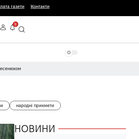
лата газети
Контакти
9
Несенюком
ни
народні прикмети
НОВИНИ