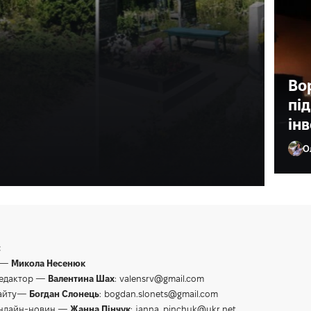
ища у Рівному
Во
зію
пі
ін
в.
О
Ол
:
 —
Микола Несенюк
редактор —
Валентина Шах
:
valensrv@gmail.com
сайту—
Богдан Слонець
:
bogdan.slonets@gmail.com
онлайн-новин —
Жанна Пінчук
:
janna_pinchuk@ukr.net