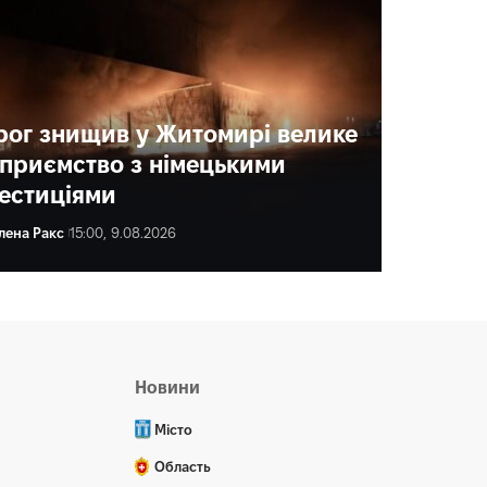
рог знищив у Житомирі велике
дприємство з німецькими
вестиціями
лена Ракс
15:00, 9.08.2026
ена Ракс
16:00, 9.08.2026
Новини
Місто
Область