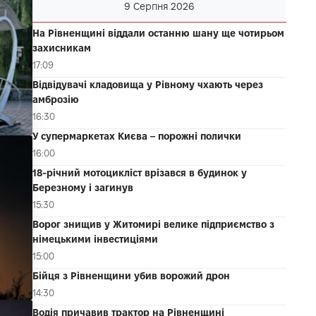
9 Серпня 2026
На Рівненщині віддали останню шану ще чотирьом
захисникам
17:09
Відвідувачі кладовища у Рівному чхають через
амброзію
16:30
У супермаркетах Києва – порожні полички
16:00
18-річний мотоцикліст врізався в будинок у
Березному і загинув
15:30
Ворог знищив у Житомирі велике підприємство з
німецькими інвестиціями
15:00
Бійця з Рівненщини убив ворожий дрон
14:30
Водія причавив трактор на Рівненщині