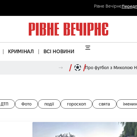
Рівне Вечірнє
Передп
КРИМІНАЛ
ВСІ НОВИНИ
Про футбол з Миколою 
ДТП
Фото
події
гороскоп
свята
імени