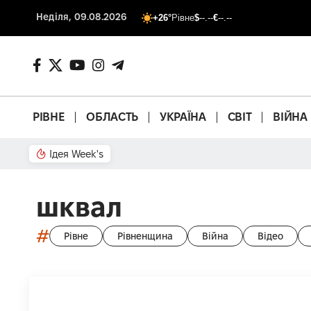
Неділя, 09.08.2026
+26°
Рівне
$
--.--
€
--.--
РІВНЕ
ОБЛАСТЬ
УКРАЇНА
СВІТ
ВІЙНА
Ідея Week's
Що з басейном?
шквал
#
Рівне
Рівненщина
Війна
Відео