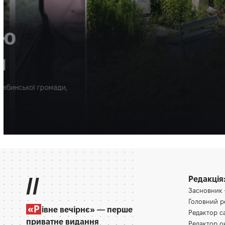
НОВИНИ
МІСТО
Відвідувачі кладов
чхають через амбро
Пилок цієї рослини - один з найсильніших природних алергені
Олена Ракс
16:30, 9.08.2026
//
Редакція
Засновник
Головний 
«Р
івне вечірнє» — перше
Редактор 
приватне видання
Редактор 