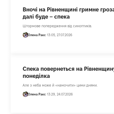
Вночі на Рівненщині гримне гроза
далі буде – спека
Штормове попередження від синоптиків.
Олена Ракс
13:05, 27.07.2026
Спека повернеться на Рівненщин
понеділка
Але з неба може й «намочити» цими днями.
Олена Ракс
13:29, 24.07.2026