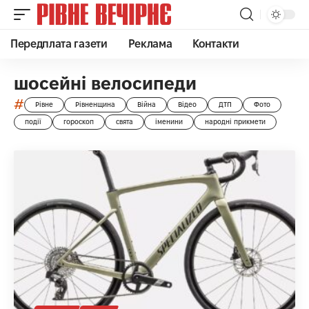
Передплата газети
Реклама
Контакти
шосейні велосипеди
#
Рівне
Рівненщина
Війна
Відео
ДТП
Фото
події
гороскоп
свята
іменини
народні прикмети