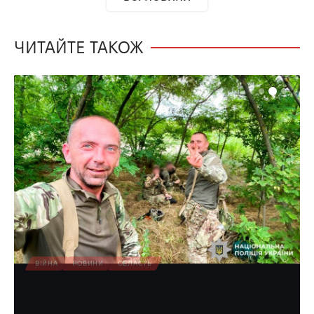
ЧИТАЙТЕ ТАКОЖ
ВІЙНА
НОВИНИ
ОБЛАСТЬ
«Проц» і «Ріко» з Рівненщини
нищать ворога на передовій