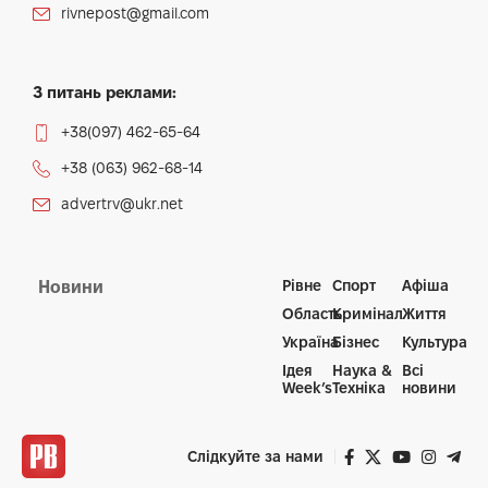
rivnepost@gmail.com
З питань реклами:
+38(097) 462-65-64
+38 (063) 962-68-14
advertrv@ukr.net
Рівне
Спорт
Афіша
Новини
Область
Кримінал
Життя
Україна
Бізнес
Культура
Ідея
Наука &
Всі
Week’s
Техніка
новини
Слідкуйте за нами