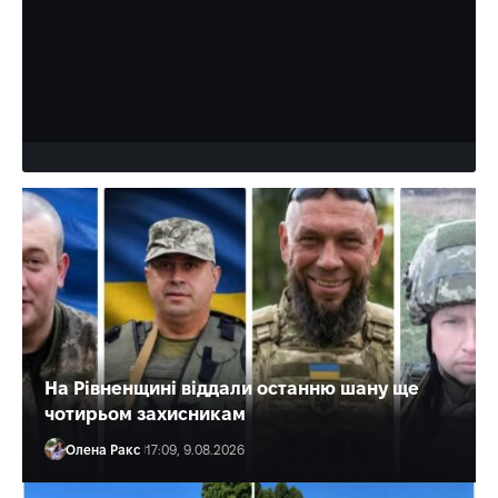
Бійці стрілецького батальйону поліції Рівненщини уже
кілька тижнів боронять країну на Покровському
напрямку.
Олена Ракс
18:30, 9.08.2026
На Рівненщині віддали останню шану ще
чотирьом захисникам
Олена Ракс
17:09, 9.08.2026