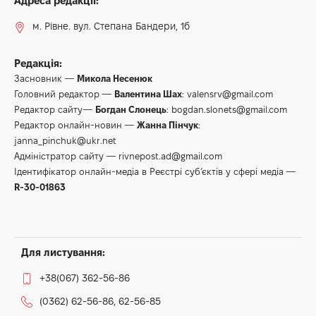
Адреса редакції:
м. Рівне. вул. Степана Бандери, 1б
Редакція:
Засновник —
Микола Несенюк
Головний редактор —
Валентина Шах
:
valensrv@gmail.com
Редактор сайту—
Богдан Слонець
:
bogdan.slonets@gmail.com
Редактор онлайн-новин —
Жанна Пінчук
:
janna_pinchuk@ukr.net
Адміністратор сайту —
rivnepost.ad@gmail.com
Ідентифікатор онлайн-медіа в Реєстрі суб’єктів у сфері медіа —
R-30-01863
Для листування:
+38(067) 362-56-86
(0362) 62-56-86, 62-56-85