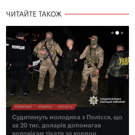
ЧИТАЙТЕ ТАКОЖ
КРИМІНАЛ
НОВИНИ
ОБЛАСТЬ
Судитимуть молодика з Полісся, що
за 20 тис. доларів допомагав
чоловікам тікати за кордон