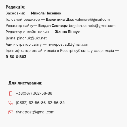
Редакція:
Засновник —
Микола Несенюк
Головний редактор —
Валентина Шах
:
valensrv@gmail.com
Редактор сайту—
Богдан Слонець
:
bogdan.slonets@gmail.com
Редактор онлайн-новин —
Жанна Пінчук
:
janna_pinchuk@ukr.net
Адміністратор сайту —
rivnepost.ad@gmail.com
Ідентифікатор онлайн-медіа в Реєстрі суб’єктів у сфері медіа —
R-30-01863
Для листування:
+38(067) 362-56-86
(0362) 62-56-86, 62-56-85
rivnepost@gmail.com