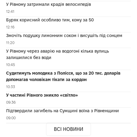
У Рівному затримали крадія велосипедів
12:41
Буряк корисний особливо тим, кому за 50
12:16
Змочіть подушку лимонним соком і висушіть під сонцем
11:20
У Рівному через аварію на водогоні кілька вулиць
залишилися без води
10:45
Судитимуть молодика з Полісся, що за 20 тис. доларів
допомагав чоловікам тікати за кордон
10:33
У частині Рівного зникло «світло»
09:36
Підтвердили загибель на Сумщині воїна з Рівненщини
09:00
ВСІ НОВИНИ