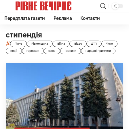
Передплата газети
Реклама
Контакти
стипендія
#
Рівне
Рівненщина
Війна
Відео
ДТП
Фото
події
гороскоп
свята
іменини
народні прикмети