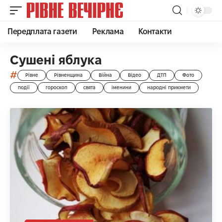
Передплата газети
Реклама
Контакти
Сушені яблука
#
Рівне
Рівненщина
Війна
Відео
ДТП
Фото
події
гороскоп
свята
іменини
народні прикмети