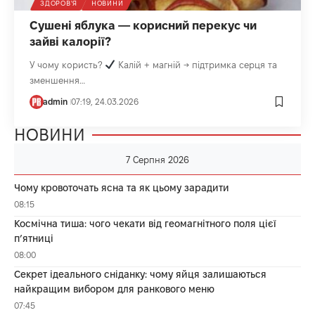
ЗДОРОВ'Я
НОВИНИ
Сушені яблука — корисний перекус чи
зайві калорії?
У чому користь?
Калій + магній → підтримка серця та
зменшення…
admin
07:19, 24.03.2026
НОВИНИ
7 Серпня 2026
Чому кровоточать ясна та як цьому зарадити
08:15
Космічна тиша: чого чекати від геомагнітного поля цієї
п’ятниці
08:00
Секрет ідеального сніданку: чому яйця залишаються
найкращим вибором для ранкового меню
07:45