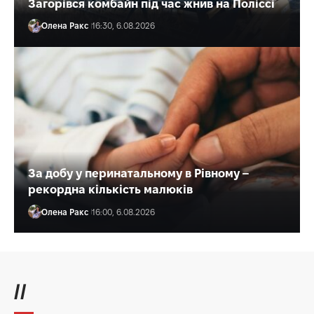
Загорівся комбайн під час жнив на Поліссі
Олена Ракс
16:30, 6.08.2026
За добу у перинатальному в Рівному –
рекордна кількість малюків
Олена Ракс
16:00, 6.08.2026
//