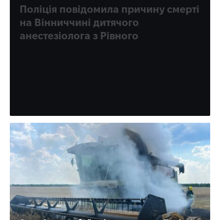
Поліція повідомила причину смерті
на Вінниччині дитячого
анестезіолога з Рівного
Поліція Вінницької області оприлюднила попередні
обставини смерті 43-річного військовослужбовця та
дитячого лікаря-анестезіолога з Рівного Дмитра
Сисонюка. За інформацією правоохоронців, 1…
Партнерський матеріал