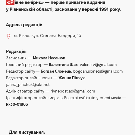
«Рівне вечірнє» — перше приватне видання
у Рівненській області, засноване у вересні 1991 року.
Адреса редакції:
м. Рівне. вул. Степана Бандери, 1б
Редакція:
Засновник —
Микола Несенюк
Головний редактор —
Валентина Шах
:
valensrv@gmail.com
Редактор сайту—
Богдан Слонець
:
bogdan.slonets@gmail.com
Редактор онлайн-новин —
Жанна Пінчук
:
janna_pinchuk@ukr.net
Адміністратор сайту —
rivnepost.ad@gmail.com
Ідентифікатор онлайн-медіа в Реєстрі суб’єктів у сфері медіа —
R-30-01863
Для листування: