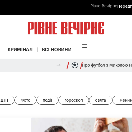
Рівне Вечірнє
Передп
КРИМІНАЛ
ВСІ НОВИНИ
Про футбол з Миколою 
ДТП
Фото
події
гороскоп
свята
імени