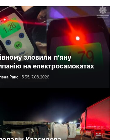
Рівному зловили п’яну
мпанію на електросамокатах
лена Ракс
15:35, 7.08.2026
подалік Квасилова