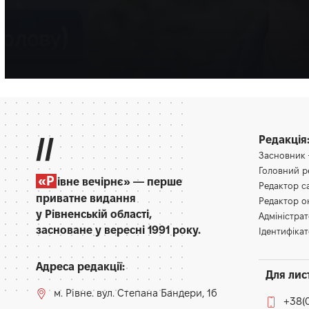
Багато разів медик допомагав і військовим, і цивільним.
Олена Ракс
16:30, 7.08.2026
//
Редакція
Засновник
Головний 
«Р
івне вечірнє» — перше
Редактор 
приватне видання
Редактор 
у Рівненській області,
Адміністра
засноване у вересні 1991 року.
Ідентифікат
Адреса редакції:
Для лис
м. Рівне. вул. Степана Бандери, 1б
+38(