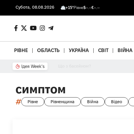
Субота, 08.08.2026
+15°
Рівне
$
--.--
€
--.--
РІВНЕ
ОБЛАСТЬ
УКРАЇНА
СВІТ
ВІЙНА
Ідея Week's
Що з басейном?
симптом
#
Рівне
Рівненщина
Війна
Відео