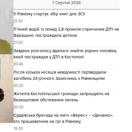
7 Серпня 2026
У Рівному стартує збір книг для ЗСУ
21:30
П’яний водій із понад 2,8 проміле спричинив ДТП на
Варащині: постраждала дитина
21:00
Завдяки розголосу вдалося знайти рідних чоловіка,
який постраждав у ДТП в Костополі
20:40
Після кількох місяців невідомості підтвердили
загибель 24-річного Захисника з Рівненщини
20:20
Жителів Костопільської громади запрошують на
безкоштовне обстеження легень
20:00
Суддівська бригада на матч «Верес» – «Динамо»:
хто працюватиме на грі в Рівному
19:30