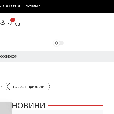
лата газети
Контакти
9
Несенюком
ни
народні прикмети
НОВИНИ