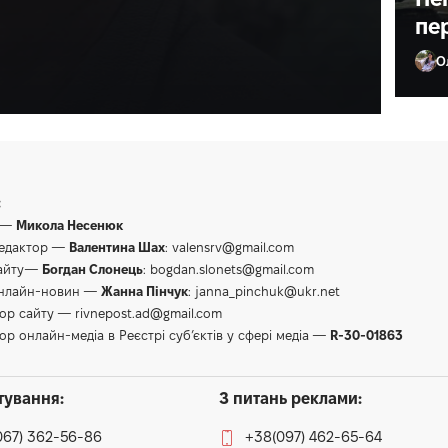
пе
О
Ол
:
 —
Микола Несенюк
редактор —
Валентина Шах
:
valensrv@gmail.com
сайту—
Богдан Слонець
:
bogdan.slonets@gmail.com
онлайн-новин —
Жанна Пінчук
:
janna_pinchuk@ukr.net
тор сайту —
rivnepost.ad@gmail.com
ор онлайн-медіа в Реєстрі суб’єктів у сфері медіа —
R-30-01863
тування:
З питань реклами:
067) 362-56-86
+38(097) 462-65-64