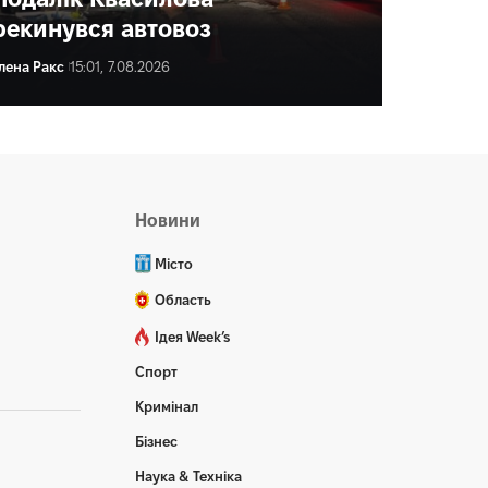
рекинувся автовоз
лена Ракс
15:01, 7.08.2026
ена Ракс
16:00, 7.08.2026
Новини
Місто
Область
Ідея Week’s
Спорт
Кримінал
Бізнес
Наука & Техніка