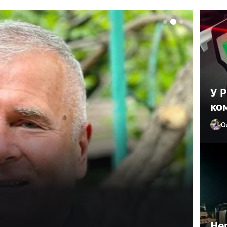
У 
ко
О
ив лікаря з
ане життя»
Не