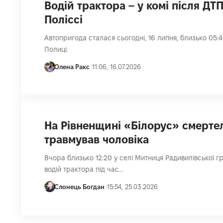
Водій трактора – у комі після ДТП
Поліссі
Автопригода сталася сьогодні, 16 липня, близько 05:4
Полиці.
Олена Ракс
11:06, 16.07.2026
На Рівненщині «Білорус» смерте
травмував чоловіка
Вчора близько 12:20 у селі Митниця Радивилівської 
водій трактора під час…
Слонець Богдан
15:54, 25.03.2026