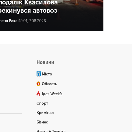
подалік Квасилова
рекинувся автовоз
лена Ракс
15:01, 7.08.2026
ена Ракс
16:00, 7.08.2026
Новини
Місто
Область
Ідея Week’s
Спорт
Кримінал
Бізнес
Наука & Техніка