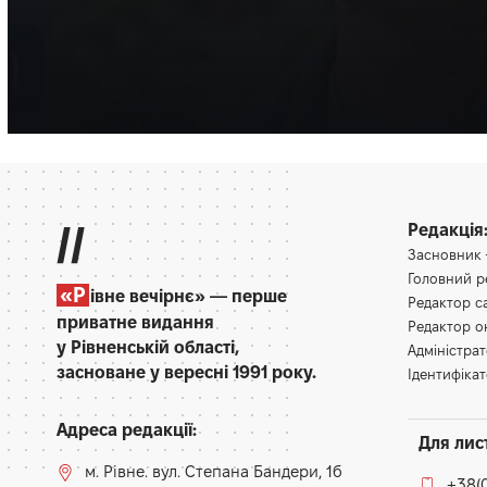
Рівного «За врятов
Багато разів медик допомагав і військовим, і цивільним.
Олена Ракс
16:30, 7.08.2026
//
Редакція
Засновник
Головний 
«Р
івне вечірнє» — перше
Редактор 
приватне видання
Редактор 
у Рівненській області,
Адміністра
засноване у вересні 1991 року.
Ідентифікат
Адреса редакції:
Для лис
м. Рівне. вул. Степана Бандери, 1б
+38(