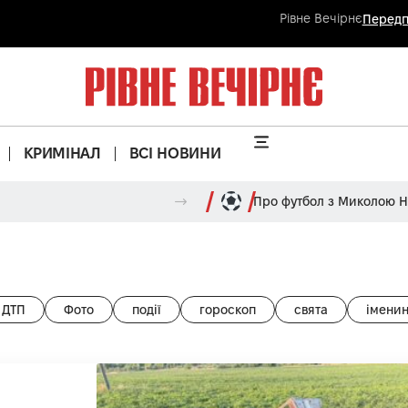
Рівне Вечірнє
Передп
КРИМІНАЛ
ВСІ НОВИНИ
Про футбол з Миколою 
ДТП
Фото
події
гороскоп
свята
імени