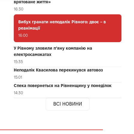
врятоване життя»
16:30
Вибух гранати неподалік Рівного: двоє – в
реанімації
16:00
У Рівному зловили п’яну компанію на
електросамокатах
15:35
Неподалік Квасилова перекинувся автовоз
15:01
Спека повернеться на Рівненщину у понеділок
14:30
ВСІ НОВИНИ