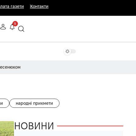
лата газети
Контакти
9
Несенюком
ни
народні прикмети
НОВИНИ