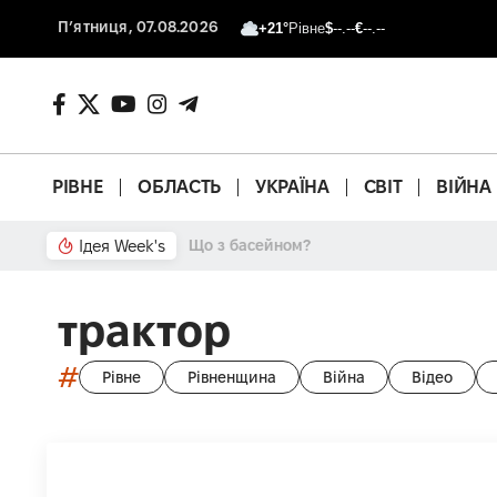
П’ятниця, 07.08.2026
+21°
Рівне
$
--.--
€
--.--
РІВНЕ
ОБЛАСТЬ
УКРАЇНА
СВІТ
ВІЙНА
Ідея Week's
Що з басейном?
трактор
#
Рівне
Рівненщина
Війна
Відео