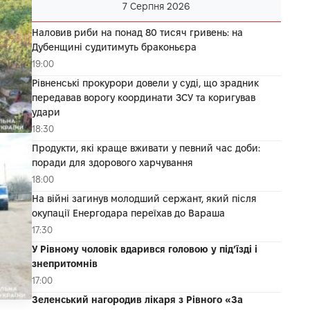
7 Серпня 2026
Наловив риби на понад 80 тисяч гривень: на
Дубенщині судитимуть браконьєра
19:00
Рівненські прокурори довели у суді, що зрадник
передавав ворогу координати ЗСУ та коригував
удари
18:30
Продукти, які краще вживати у певний час доби:
поради для здорового харчування
18:00
На війні загинув молодший сержант, який після
окупації Енергодара переїхав до Вараша
17:30
У Рівному чоловік вдарився головою у під’їзді і
знепритомнів
17:00
Зеленський нагородив лікаря з Рівного «За