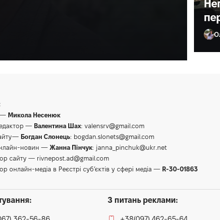
ане життя»
Не
пе
О
Ол
:
 —
Микола Несенюк
редактор —
Валентина Шах
:
valensrv@gmail.com
сайту—
Богдан Слонець
:
bogdan.slonets@gmail.com
онлайн-новин —
Жанна Пінчук
:
janna_pinchuk@ukr.net
тор сайту —
rivnepost.ad@gmail.com
ор онлайн-медіа в Реєстрі суб’єктів у сфері медіа —
R-30-01863
тування:
З питань реклами:
067) 362-56-86
+38(097) 462-65-64