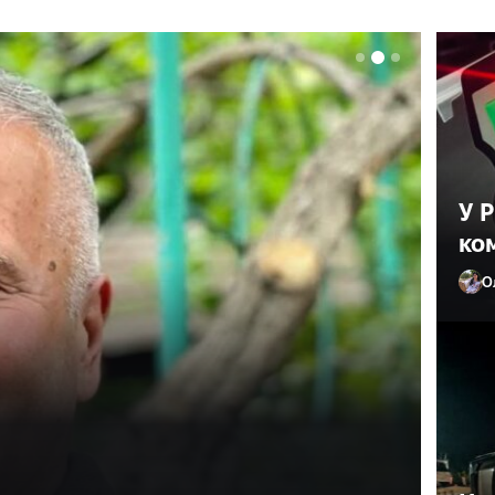
У 
ко
О
ив лікаря з