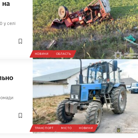
 на
0 у селі
НОВИНИ
ОБЛАСТЬ
льно
громади
ТРАНСПОРТ
МІСТО
НОВИНИ