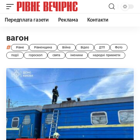
Передплата газети
Реклама
Контакти
вагон
#
Рівне
Рівненщина
Війна
Відео
ДТП
Фото
події
гороскоп
свята
іменини
народні прикмети