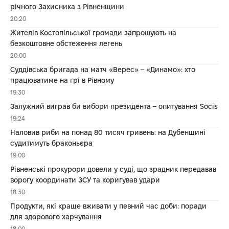
річного Захисника з Рівненщини
20:20
Жителів Костопільської громади запрошують на
безкоштовне обстеження легень
20:00
Суддівська бригада на матч «Верес» – «Динамо»: хто
працюватиме на грі в Рівному
19:30
Залужний виграв би вибори президента – опитування Socis
19:24
Наловив риби на понад 80 тисяч гривень: на Дубенщині
судитимуть браконьєра
19:00
Рівненські прокурори довели у суді, що зрадник передавав
ворогу координати ЗСУ та коригував удари
18:30
Продукти, які краще вживати у певний час доби: поради
для здорового харчування
18:00