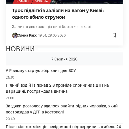
НОВИНИ
УКРАЇНА
Троє підлітків залізли на вагон у Києві:
одного вбило струмом
За життя двох хлопців нині борються лікарі...
Олена Ракс
19:51, 29.03.2026
НОВИНИ
7 Серпня 2026
У Рівному стартує збір книг для ЗСУ
21:30
П’яний водій із понад 2,8 проміле спричинив ДТП на
Варащині: постраждала дитина
21:00
Завдяки розголосу вдалося знайти рідних чоловіка, який
постраждав у ДТП в Костополі
20:40
Після кількох місяців невідомості підтвердили загибель 24-