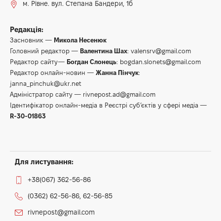
м. Рівне. вул. Степана Бандери, 1б
Редакція:
Засновник —
Микола Несенюк
Головний редактор —
Валентина Шах
:
valensrv@gmail.com
Редактор сайту—
Богдан Слонець
:
bogdan.slonets@gmail.com
Редактор онлайн-новин —
Жанна Пінчук
:
janna_pinchuk@ukr.net
Адміністратор сайту —
rivnepost.ad@gmail.com
Ідентифікатор онлайн-медіа в Реєстрі суб’єктів у сфері медіа —
R-30-01863
Для листування:
+38(067) 362-56-86
(0362) 62-56-86, 62-56-85
rivnepost@gmail.com