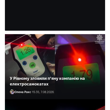
Зеленський нагородив лікаря з
Рівного «За врятоване життя»
Багато разів медик допомагав і військовим, і цивільним.
Олена Ракс
16:30, 7.08.2026
У Рівному зловили п’яну компанію на
електросамокатах
Олена Ракс
15:35, 7.08.2026