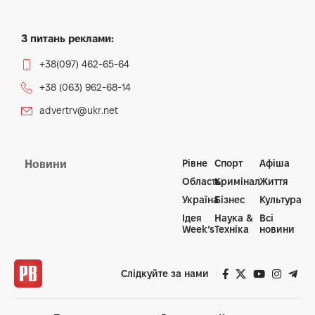
З питань реклами:
+38(097) 462-65-64
+38 (063) 962-68-14
advertrv@ukr.net
Рівне
Спорт
Афіша
Новини
Область
Кримінал
Життя
Україна
Бізнес
Культура
Ідея
Наука &
Всі
Week’s
Техніка
новини
Слідкуйте за нами