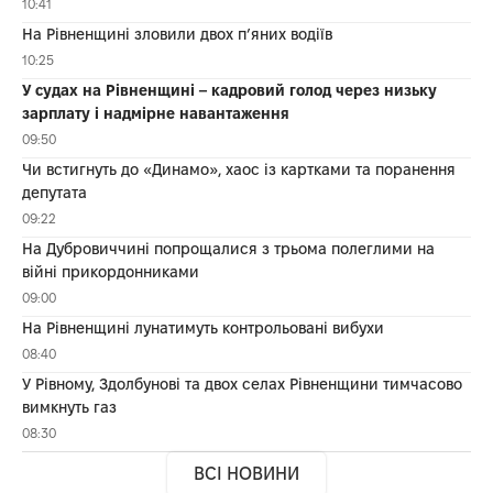
10:41
На Рівненщині зловили двох п’яних водіїв
10:25
У судах на Рівненщині – кадровий голод через низьку
зарплату і надмірне навантаження
09:50
Чи встигнуть до «Динамо», хаос із картками та поранення
депутата
09:22
На Дубровиччині попрощалися з трьома полеглими на
війні прикордонниками
09:00
На Рівненщині лунатимуть контрольовані вибухи
08:40
У Рівному, Здолбунові та двох селах Рівненщини тимчасово
вимкнуть газ
08:30
ВСІ НОВИНИ