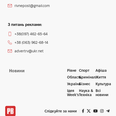
rivnepost@gmail.com
З питань реклами:
+38(097) 462-65-64
+38 (063) 962-68-14
advertrv@ukr.net
Рівне
Спорт
Афіша
Новини
Область
Кримінал
Життя
Україна
Бізнес
Культура
Ідея
Наука &
Всі
Week’s
Техніка
новини
Слідкуйте за нами