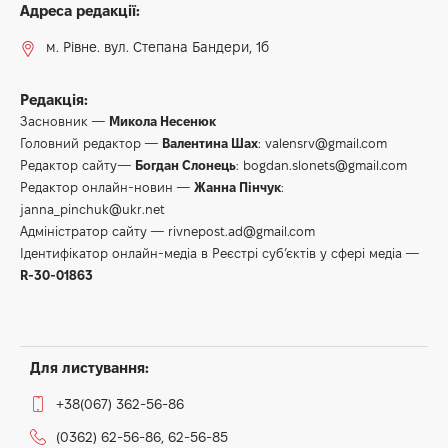
Адреса редакції:
м. Рівне. вул. Степана Бандери, 1б
Редакція:
Засновник —
Микола Несенюк
Головний редактор —
Валентина Шах
:
valensrv@gmail.com
Редактор сайту—
Богдан Слонець
:
bogdan.slonets@gmail.com
Редактор онлайн-новин —
Жанна Пінчук
:
janna_pinchuk@ukr.net
Адміністратор сайту —
rivnepost.ad@gmail.com
Ідентифікатор онлайн-медіа в Реєстрі суб’єктів у сфері медіа —
R-30-01863
Для листування:
+38(067) 362-56-86
(0362) 62-56-86, 62-56-85