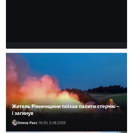
надмірне навантаження
Голова Дубенського міськрайонного суду Олександра
Жуковська поділилася, що ситуація у судовій владі за
останнє десятиліття значно погіршилася. Також у своєму…
Слонець Богдан
09:50, 6.08.2026
Житель Рівненщини поїхав палити стерню –
і загинув
Олена Ракс
16:30, 5.08.2026