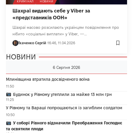
КРИМІНАЛ
НОВИНИ
Шахраї видають себе у Viber за
«представників ООН»
Шахраї масово розсилають українцям повідомлення про
нібито «соціальні виплати» у Viber, —…
Ткаченко Сергій
16:46, 11.04.2026
НОВИНИ
6 Серпня 2026
Млинівщина втратила досвідченого воїна
11:50
Будинок у Рівному утеплили за майже 13 млн грн
11:25
У Рівному та Вараші попрощаються із загиблим солдатом
10:50
У соборі Рівного відзначили Преображення Господнє
та освятили плоди