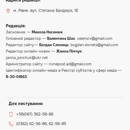
м. Рівне. вул. Степана Бандери, 1б
Редакція:
Засновник —
Микола Несенюк
Головний редактор —
Валентина Шах
:
valensrv@gmail.com
Редактор сайту—
Богдан Слонець
:
bogdan.slonets@gmail.com
Редактор онлайн-новин —
Жанна Пінчук
:
janna_pinchuk@ukr.net
Адміністратор сайту —
rivnepost.ad@gmail.com
Ідентифікатор онлайн-медіа в Реєстрі суб’єктів у сфері медіа —
R-30-01863
Для листування:
+38(067) 362-56-86
(0362) 62-56-86, 62-56-85