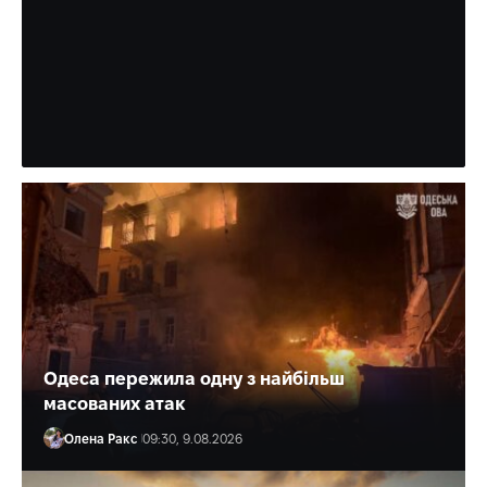
Рівненщина – у вогні: за добу
ліквідували 12 пожеж в
екосистемах
Якби ще люди їх не провокували...
Олена Ракс
10:30, 9.08.2026
Одеса пережила одну з найбільш
масованих атак
Олена Ракс
09:30, 9.08.2026