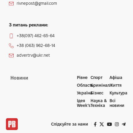
rivnepost@gmail.com
З питань реклами:
+38(097) 462-65-64
+38 (063) 962-68-14
advertrv@ukr.net
Рівне
Спорт
Афіша
Новини
Область
Кримінал
Життя
Україна
Бізнес
Культура
Ідея
Наука &
Всі
Week’s
Техніка
новини
Слідкуйте за нами