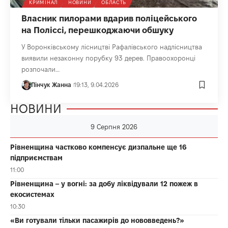
КРИМІНАЛ
НОВИНИ
ОБЛАСТЬ
Власник пилорами вдарив поліцейського
на Поліссі, перешкоджаючи обшуку
У Воронківському лісництві Рафалівського надлісництва
виявили незаконну порубку 93 дерев. Правоохоронці
розпочали…
Пінчук Жанна
19:13, 9.04.2026
НОВИНИ
9 Серпня 2026
Рівненщина частково компенсує дизпальне ще 16
підприємствам
11:00
Рівненщина – у вогні: за добу ліквідували 12 пожеж в
екосистемах
10:30
«Ви готували тільки пасажирів до нововведень?»