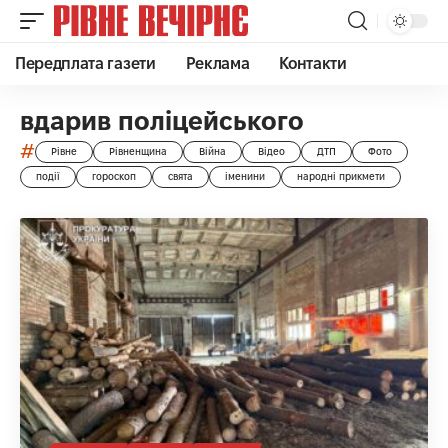
Передплата газети
Реклама
Контакти
вдарив поліцейського
#
Рівне
Рівненщина
Війна
Відео
ДТП
Фото
події
гороскоп
свята
іменини
народні прикмети