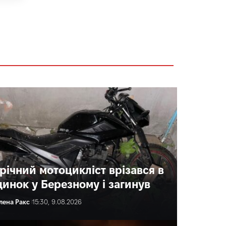
-річний мотоцикліст врізався в
динок у Березному і загинув
лена Ракс
15:30, 9.08.2026