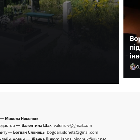
ища у Рівному
Во
зію
пі
ін
в.
О
Ол
:
 —
Микола Несенюк
редактор —
Валентина Шах
:
valensrv@gmail.com
сайту—
Богдан Слонець
:
bogdan.slonets@gmail.com
онлайн-новин —
Жанна Пінчук
:
janna_pinchuk@ukr.net