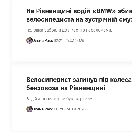
На Рівненщині водій «BMW» зби
велосипедиста на зустрічній сму
Чоловіка забрали до лікарні з переломами.
Олена Ракс
12:21, 23.03.2026
Велосипедист загинув під колес
бензовоза на Рівненщині
Водій автоцистерни був тверезим.
Олена Ракс
09:56, 30.01.2026