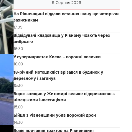
9 Серпня 2026
На Рівненщині віддали останню шану ще чотирьом
захисникам
17:09
Відвідувачі кладовища у Рівному чхають через
амброзію
16:30
У супермаркетах Києва – порожні полички
16:00
18-річний мотоцикліст врізався в будинок у
Березному і загинув
15:30
Ворог знищив у Житомирі велике підприємство з
німецькими інвестиціями
15:00
Бійця з Рівненщини убив ворожий дрон
14:30
Водія причавив трактор на Рівненщині