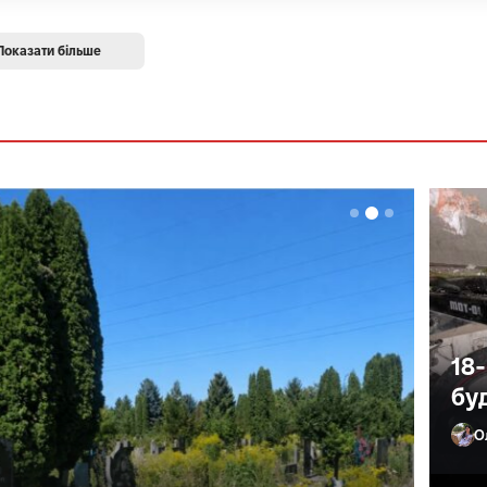
Показати більше
18
бу
О