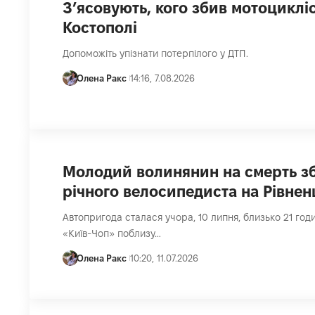
З’ясовують, кого збив мотоцикліс
Костополі
Допоможіть упізнати потерпілого у ДТП.
Олена Ракс
14:16, 7.08.2026
Молодий волинянин на смерть зб
річного велосипедиста на Рівне
Автопригода сталася учора, 10 липня, близько 21 годи
«Київ-Чоп» поблизу…
Олена Ракс
10:20, 11.07.2026