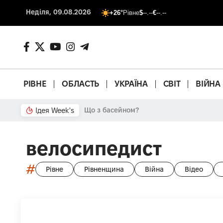
Неділя, 09.08.2026
+26°
Рівне
$
--.--
€
--.--
РІВНЕ
ОБЛАСТЬ
УКРАЇНА
СВІТ
ВІЙНА
Ідея Week's
Що з басейном?
велосипедист
#
Рівне
Рівненщина
Війна
Відео