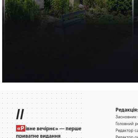
НОВИНИ
МІСТО
Відвідувачі кладов
чхають через амбро
Пилок цієї рослини - один з найсильніших природних алергені
Олена Ракс
16:30, 9.08.2026
//
Редакція
Засновник
Головний 
«Р
івне вечірнє» — перше
Редактор 
приватне видання
Редактор 