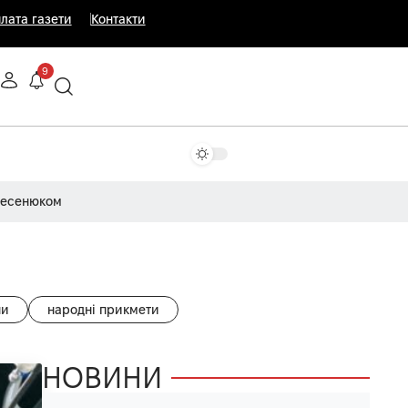
лата газети
Контакти
9
Несенюком
ни
народні прикмети
НОВИНИ