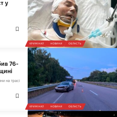
т у
КРИМІНАЛ
НОВИНИ
ОБЛАСТЬ
ив 76-
нщині
ни на трасі
КРИМІНАЛ
НОВИНИ
ОБЛАСТЬ