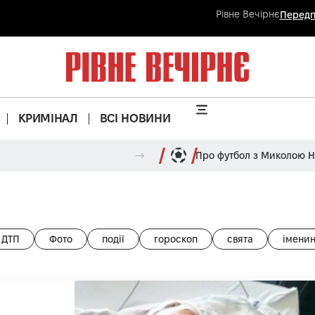
Рівне Вечірнє
Передп
КРИМІНАЛ
ВСІ НОВИНИ
Про футбол з Миколою 
ДТП
Фото
події
гороскоп
свята
імени