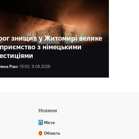
рог знищив у Житомирі велике
дприємство з німецькими
вестиціями
лена Ракс
15:00, 9.08.2026
ена Ракс
16:00, 9.08.2026
Новини
Місто
Область