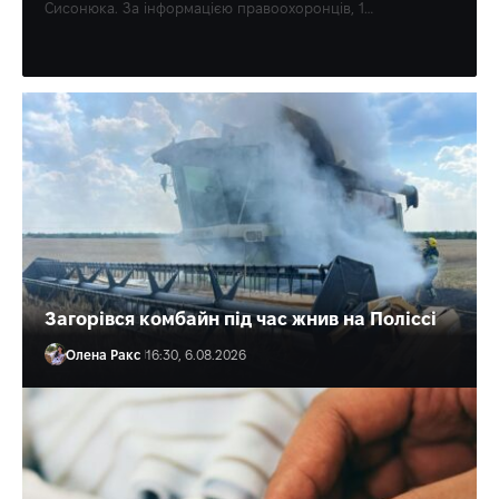
Сисонюка. За інформацією правоохоронців, 1…
Партнерський матеріал
Загорівся комбайн під час жнив на Поліссі
Олена Ракс
16:30, 6.08.2026