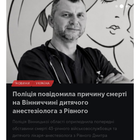
НОВИНИ
УКРАЇНА
Поліція повідомила причину смерті
на Вінниччині дитячого
анестезіолога з Рівного
Поліція Вінницької області оприлюднила попередні
обставини смерті 43-річного військовослужбовця та
дитячого лікаря-анестезіолога з Рівного Дмитра