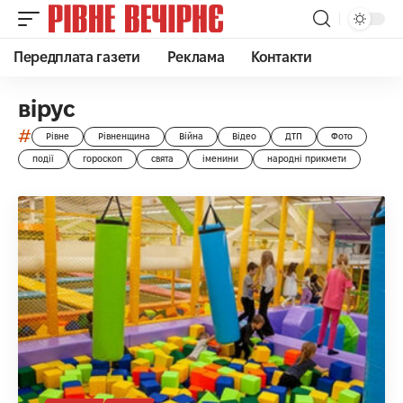
Передплата газети
Реклама
Контакти
вірус
#
Рівне
Рівненщина
Війна
Відео
ДТП
Фото
події
гороскоп
свята
іменини
народні прикмети