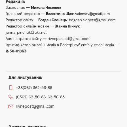
Редакція:
Засновник —
Микола Несенюк
Головний редактор —
Валентина Шах
:
valensrv@gmail.com
Редактор сайту—
Богдан Слонець
:
bogdan.slonets@gmail.com
Редактор онлайн-новин —
Жанна Пінчук
:
janna_pinchuk@ukr.net
Адміністратор сайту —
rivnepost.ad@gmail.com
Ідентифікатор онлайн-медіа в Реєстрі суб’єктів у сфері медіа —
R-30-01863
Для листування:
+38(067) 362-56-86
(0362) 62-56-86, 62-56-85
rivnepost@gmail.com
З питань реклами: