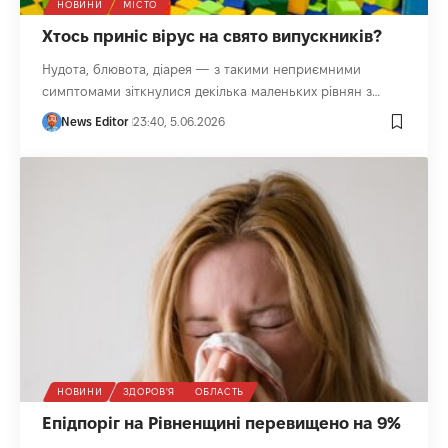
НОВИНИ
МІСТО
Хтось приніс вірус на свято випускників?
Нудота, блювота, діарея — з такими неприємними
симптомами зіткнулися декілька маленьких рівнян з…
News Editor
23:40, 5.06.2026
НОВИНИ
ЗДОРОВ'Я
ОБЛАСТЬ
Епідпоріг на Рівненщині перевищено на 9%