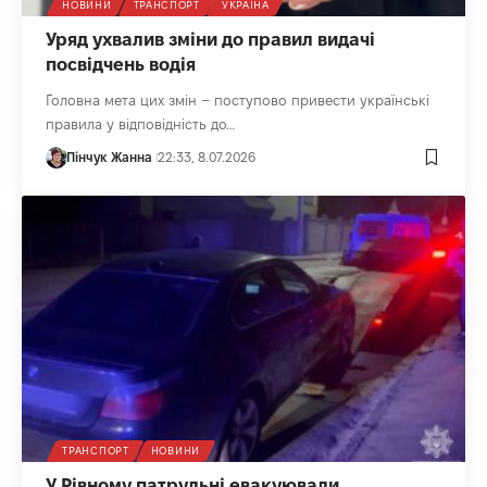
НОВИНИ
ТРАНСПОРТ
УКРАЇНА
Уряд ухвалив зміни до правил видачі
посвідчень водія
Головна мета цих змін – поступово привести українські
правила у відповідність до…
Пінчук Жанна
22:33, 8.07.2026
ТРАНСПОРТ
НОВИНИ
У Рівному патрульні евакуювали