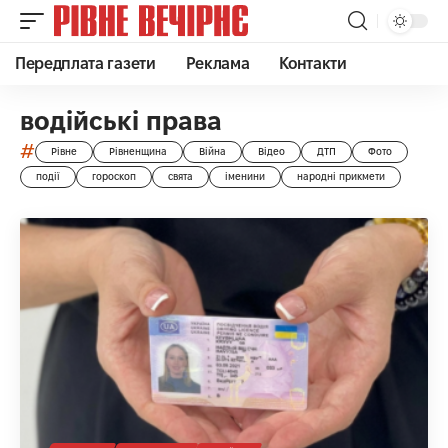
Передплата газети
Реклама
Контакти
водійські права
#
Рівне
Рівненщина
Війна
Відео
ДТП
Фото
події
гороскоп
свята
іменини
народні прикмети