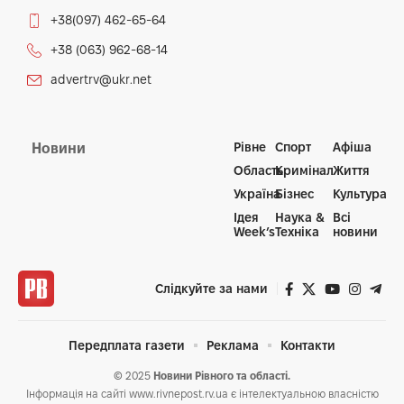
+38(097) 462-65-64
+38 (063) 962-68-14
advertrv@ukr.net
Рівне
Спорт
Афіша
Новини
Область
Кримінал
Життя
Україна
Бізнес
Культура
Ідея
Наука &
Всі
Week’s
Техніка
новини
Слідкуйте за нами
Передплата газети
Реклама
Контакти
© 2025
Новини Рівного та області.
Інформація на сайті www.rivnepost.rv.ua є інтелектуальною власністю