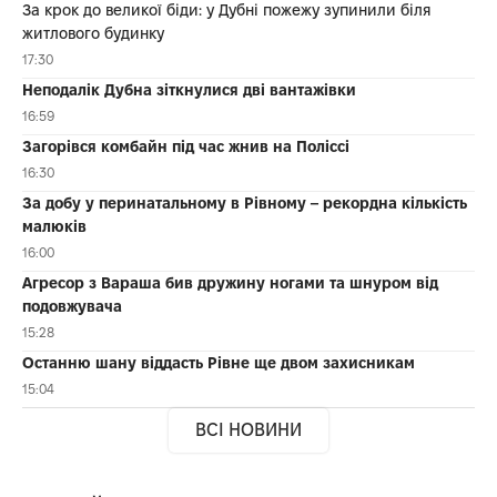
За крок до великої біди: у Дубні пожежу зупинили біля
житлового будинку
17:30
Неподалік Дубна зіткнулися дві вантажівки
16:59
Загорівся комбайн під час жнив на Поліссі
16:30
За добу у перинатальному в Рівному – рекордна кількість
малюків
16:00
Агресор з Вараша бив дружину ногами та шнуром від
подовжувача
15:28
Останню шану віддасть Рівне ще двом захисникам
15:04
ВСІ НОВИНИ