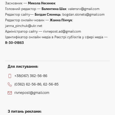
Засновник —
Микола Несенюк
Головний редактор —
Валентина Шах
:
valensrv@gmail.com
Редактор сайту—
Богдан Слонець
:
bogdan.slonets@gmail.com
Редактор онлайн-новин —
Жанна Пінчук
:
janna_pinchuk@ukr.net
Адміністратор сайту —
rivnepost.ad@gmail.com
Ідентифікатор онлайн-медіа в Реєстрі суб’єктів у сфері медіа —
R-30-01863
Для листування:
+38(067) 362-56-86
(0362) 62-56-86, 62-56-85
rivnepost@gmail.com
З питань реклами: