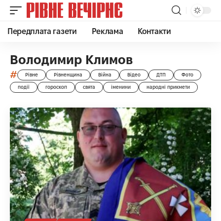
Передплата газети
Реклама
Контакти
Володимир Климов
#
Рівне
Рівненщина
Війна
Відео
ДТП
Фото
події
гороскоп
свята
іменини
народні прикмети