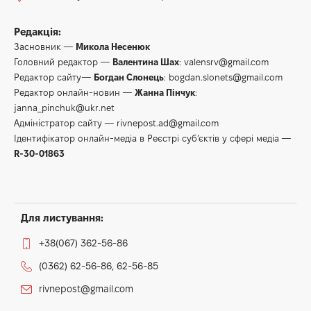
Редакція:
Засновник —
Микола Несенюк
Головний редактор —
Валентина Шах
:
valensrv@gmail.com
Редактор сайту—
Богдан Слонець
:
bogdan.slonets@gmail.com
Редактор онлайн-новин —
Жанна Пінчук
:
janna_pinchuk@ukr.net
Адміністратор сайту —
rivnepost.ad@gmail.com
Ідентифікатор онлайн-медіа в Реєстрі суб’єктів у сфері медіа —
R-30-01863
Для листування:
+38(067) 362-56-86
(0362) 62-56-86, 62-56-85
rivnepost@gmail.com