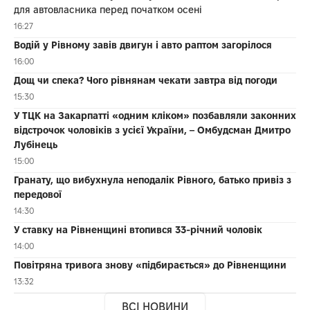
для автовласника перед початком осені
16:27
Водій у Рівному завів двигун і авто раптом загорілося
16:00
Дощ чи спека? Чого рівнянам чекати завтра від погоди
15:30
У ТЦК на Закарпатті «одним кліком» позбавляли законних
відстрочок чоловіків з усієї України, – Омбудсман Дмитро
Лубінець
15:00
Гранату, що вибухнула неподалік Рівного, батько привіз з
передової
14:30
У ставку на Рівненщині втопився 33-річний чоловік
14:00
Повітряна тривога знову «підбирається» до Рівненщини
13:32
ВСІ НОВИНИ