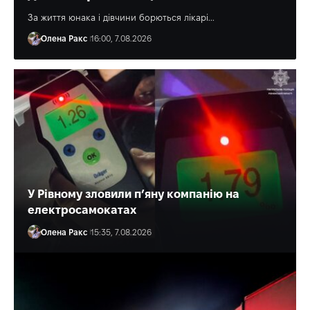
За життя юнака і дівчини борються лікарі...
Олена Ракс
16:00, 7.08.2026
У Рівному зловили п’яну компанію на
електросамокатах
Олена Ракс
15:35, 7.08.2026