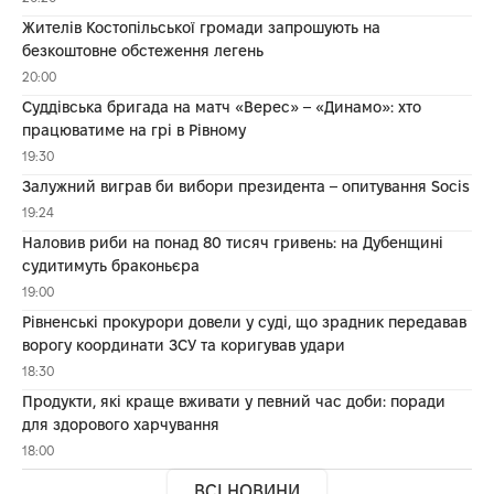
Жителів Костопільської громади запрошують на
безкоштовне обстеження легень
20:00
Суддівська бригада на матч «Верес» – «Динамо»: хто
працюватиме на грі в Рівному
19:30
Залужний виграв би вибори президента – опитування Socis
19:24
Наловив риби на понад 80 тисяч гривень: на Дубенщині
судитимуть браконьєра
19:00
Рівненські прокурори довели у суді, що зрадник передавав
ворогу координати ЗСУ та коригував удари
18:30
Продукти, які краще вживати у певний час доби: поради
для здорового харчування
18:00
ВСІ НОВИНИ