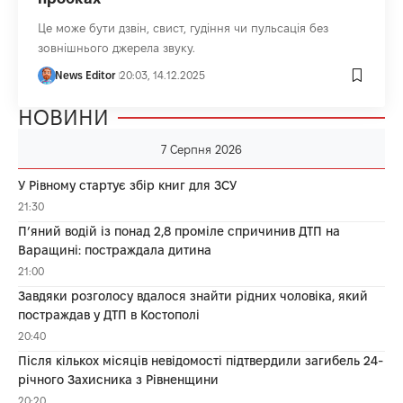
Це може бути дзвін, свист, гудіння чи пульсація без
зовнішнього джерела звуку.
News Editor
20:03, 14.12.2025
НОВИНИ
7 Серпня 2026
У Рівному стартує збір книг для ЗСУ
21:30
П’яний водій із понад 2,8 проміле спричинив ДТП на
Варащині: постраждала дитина
21:00
Завдяки розголосу вдалося знайти рідних чоловіка, який
постраждав у ДТП в Костополі
20:40
Після кількох місяців невідомості підтвердили загибель 24-
річного Захисника з Рівненщини
20:20