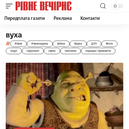
Передплата газети
Реклама
Контакти
вуха
#
Рівне
Рівненщина
Війна
Відео
ДТП
Фото
події
гороскоп
свята
іменини
народні прикмети