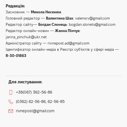
Редакція:
Засновник —
Микола Несенюк
Головний редактор —
Валентина Шах
:
valensrv@gmail.com
Редактор сайту—
Богдан Слонець
:
bogdan.slonets@gmail.com
Редактор онлайн-новин —
Жанна Пінчук
:
janna_pinchuk@ukr.net
Адміністратор сайту —
rivnepost.ad@gmail.com
Ідентифікатор онлайн-медіа в Реєстрі суб’єктів у сфері медіа —
R-30-01863
Для листування:
+38(067) 362-56-86
(0362) 62-56-86, 62-56-85
rivnepost@gmail.com