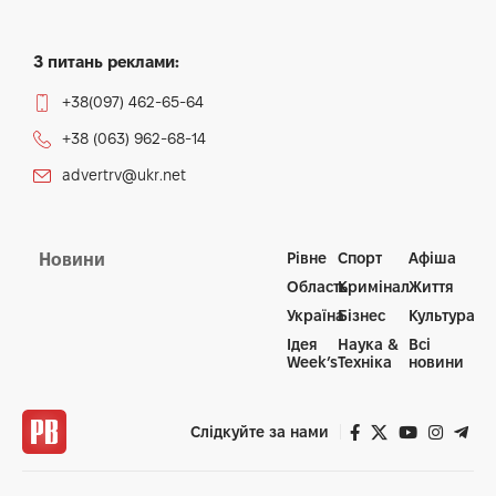
З питань реклами:
+38(097) 462-65-64
+38 (063) 962-68-14
advertrv@ukr.net
Рівне
Спорт
Афіша
Новини
Область
Кримінал
Життя
Україна
Бізнес
Культура
Ідея
Наука &
Всі
Week’s
Техніка
новини
Слідкуйте за нами