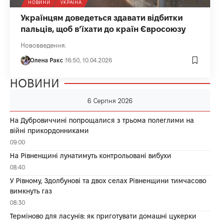
НОВИНИ
УКРАЇНА
Українцям доведеться здавати відбитки
пальців, щоб в’їхати до країн Євросоюзу
Нововведення.
Олена Ракс
16:50, 10.04.2026
НОВИНИ
6 Серпня 2026
На Дубровиччині попрощалися з трьома полеглими на
війні прикордонниками
09:00
На Рівненщині лунатимуть контрольовані вибухи
08:40
У Рівному, Здолбунові та двох селах Рівненщини тимчасово
вимкнуть газ
08:30
Терміново для ласунів: як приготувати домашні цукерки