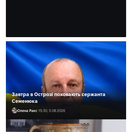
Житель Рівненщини поїхав палити
стерню – і загинув
Учора знайшли його тіло.
Олена Ракс
16:30, 5.08.2026
Завтра в Острозі поховають сержанта
Семенюка
Олена Ракс
15:30, 5.08.2026