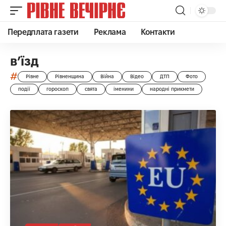
Передплата газети
Реклама
Контакти
в’їзд
#
Рівне
Рівненщина
Війна
Відео
ДТП
Фото
події
гороскоп
свята
іменини
народні прикмети