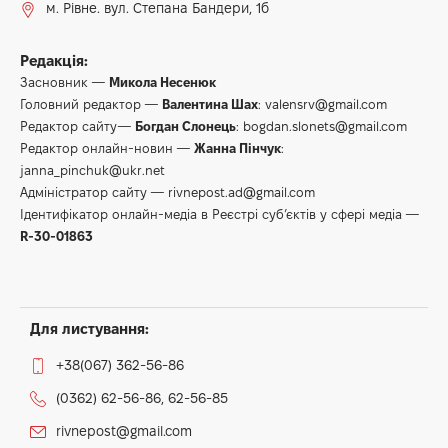
м. Рівне. вул. Степана Бандери, 1б
Редакція:
Засновник —
Микола Несенюк
Головний редактор —
Валентина Шах
:
valensrv@gmail.com
Редактор сайту—
Богдан Слонець
:
bogdan.slonets@gmail.com
Редактор онлайн-новин —
Жанна Пінчук
:
janna_pinchuk@ukr.net
Адміністратор сайту —
rivnepost.ad@gmail.com
Ідентифікатор онлайн-медіа в Реєстрі суб’єктів у сфері медіа —
R-30-01863
Для листування:
+38(067) 362-56-86
(0362) 62-56-86, 62-56-85
rivnepost@gmail.com