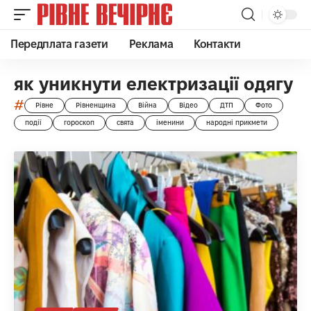
Передплата газети
Реклама
Контакти
як уникнути електризації одягу
#
Рівне
Рівненщина
Війна
Відео
ДТП
Фото
події
гороскоп
свята
іменини
народні прикмети