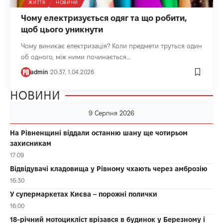
ЖИТТЯ
НОВИНИ
Чому електризується одяг та що робити,
щоб цього уникнути
Чому виникає електризація? Коли предмети труться один
об одного, між ними починається…
admin
20:37, 1.04.2026
НОВИНИ
9 Серпня 2026
На Рівненщині віддали останню шану ще чотирьом
захисникам
17:09
Відвідувачі кладовища у Рівному чхають через амброзію
16:30
У супермаркетах Києва – порожні полички
16:00
18-річний мотоцикліст врізався в будинок у Березному і