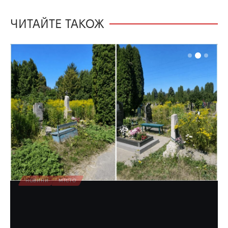
ЧИТАЙТЕ ТАКОЖ
НОВИНИ
МІСТО
Відвідувачі кладовища у Рівному
чхають через амброзію