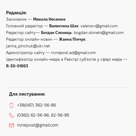
Редакція:
Засновник —
Микола Несенюк
Головний редактор —
Валентина Шах
:
valensrv@gmail.com
Редактор сайту—
Богдан Слонець
:
bogdan.slonets@gmail.com
Редактор онлайн-новин —
Жанна Пінчук
:
janna_pinchuk@ukr.net
Адміністратор сайту —
rivnepost.ad@gmail.com
Ідентифікатор онлайн-медіа в Реєстрі суб’єктів у сфері медіа —
R-30-01863
Для листування:
+38(067) 362-56-86
(0362) 62-56-86, 62-56-85
rivnepost@gmail.com