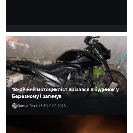
Пилок цієї рослини - один з найсильніших природних
алергенів.
Олена Ракс
16:30, 9.08.2026
18-річний мотоцикліст врізався в будинок у
Березному і загинув
Олена Ракс
15:30, 9.08.2026