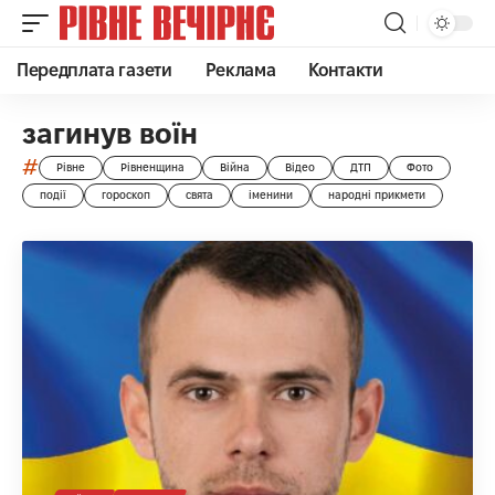
Передплата газети
Реклама
Контакти
загинув воїн
#
Рівне
Рівненщина
Війна
Відео
ДТП
Фото
події
гороскоп
свята
іменини
народні прикмети