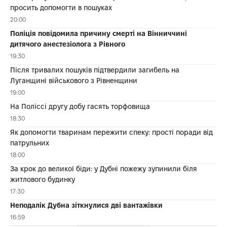
просить допомогти в пошуках
20:00
Поліція повідомила причину смерті на Вінниччині
дитячого анестезіолога з Рівного
19:30
Після тривалих пошуків підтвердили загибель на
Луганщині військового з Рівненщини
19:00
На Поліссі другу добу гасять торфовища
18:30
Як допомогти тваринам пережити спеку: прості поради від
патрульних
18:00
За крок до великої біди: у Дубні пожежу зупинили біля
житлового будинку
17:30
Неподалік Дубна зіткнулися дві вантажівки
16:59