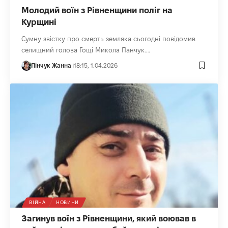
Молодий воїн з Рівненщини поліг на
Курщині
Сумну звістку про смерть земляка сьогодні повідомив
селищний голова Гощі Микола Панчук.…
Пінчук Жанна
18:15, 1.04.2026
ВІЙНА
НОВИНИ
Загинув воїн з Рівненщини, який воював в