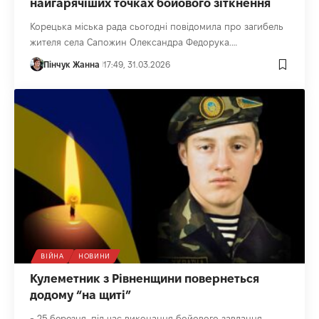
найгарячіших точках бойового зіткнення
Корецька міська рада сьогодні повідомила про загибель
жителя села Сапожин Олександра Федорука.…
Пінчук Жанна
17:49, 31.03.2026
ВІЙНА
НОВИНИ
Кулеметник з Рівненщини повернеться
додому “на щиті”
- 25 березня, під час виконання бойового завдання,