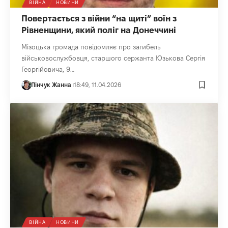
ВІЙНА
НОВИНИ
Повертається з війни “на щиті” воїн з
Рівненщини, який поліг на Донеччині
Мізоцька громада повідомляє про загибель
військовослужбовця, старшого сержанта Юзькова Сергія
Георгійовича, 9…
Пінчук Жанна
18:49, 11.04.2026
ВІЙНА
НОВИНИ