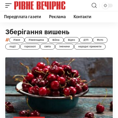
Передплата газети
Реклама
Контакти
Зберігання вишень
#
Рівне
Рівненщина
Війна
Відео
ДТП
Фото
події
гороскоп
свята
іменини
народні прикмети