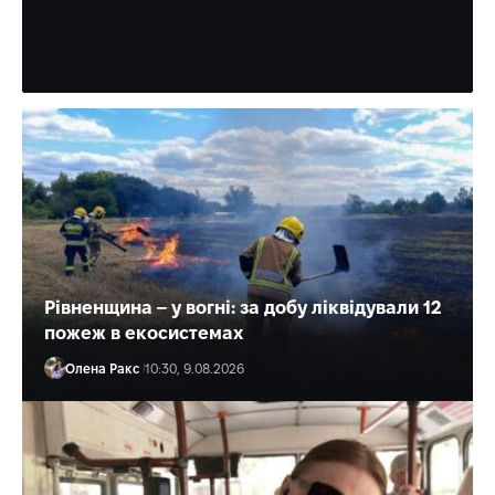
Той помер у кареті швидкої допомоги...
Олена Ракс
11:31, 9.08.2026
Рівненщина – у вогні: за добу ліквідували 12
пожеж в екосистемах
Олена Ракс
10:30, 9.08.2026