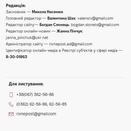
Редакція:
Засновник —
Микола Несенюк
Головний редактор —
Валентина Шах
:
valensrv@gmail.com
Редактор сайту—
Богдан Слонець
:
bogdan.slonets@gmail.com
Редактор онлайн-новин —
Жанна Пінчук
:
janna_pinchuk@ukr.net
Адміністратор сайту —
rivnepost.ad@gmail.com
Ідентифікатор онлайн-медіа в Реєстрі суб’єктів у сфері медіа —
R-30-01863
Для листування:
+38(067) 362-56-86
(0362) 62-56-86, 62-56-85
rivnepost@gmail.com