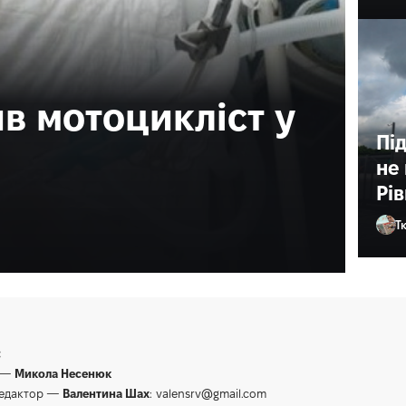
омили з
дою «Верес
Пі
не
Рі
істр у справах ветеранів України.
Т
Ол
:
 —
Микола Несенюк
редактор —
Валентина Шах
:
valensrv@gmail.com