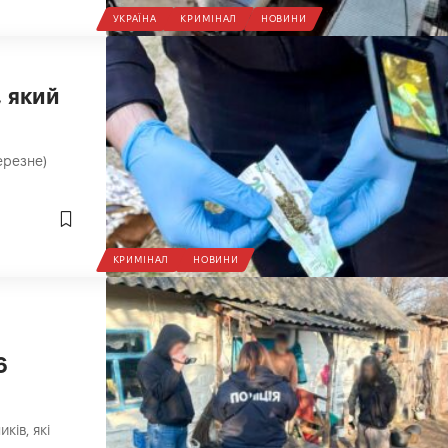
УКРАЇНА
КРИМІНАЛ
НОВИНИ
, який
ерезне)
КРИМІНАЛ
НОВИНИ
6
ків, які