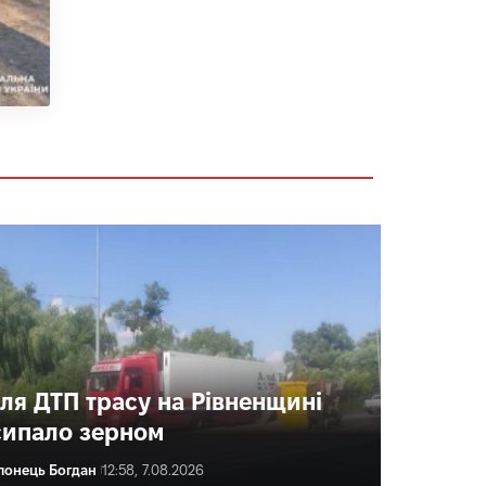
сля ДТП трасу на Рівненщині
сипало зерном
лонець Богдан
12:58, 7.08.2026