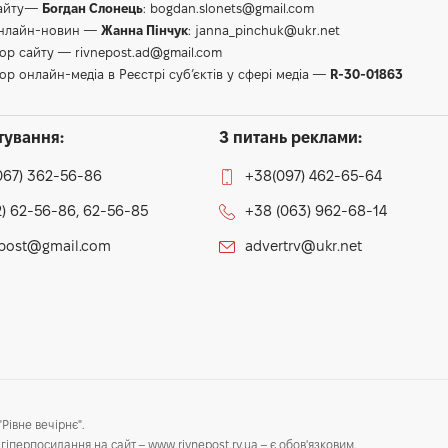
сайту—
Богдан Слонець
:
bogdan.slonets@gmail.com
онлайн-новин —
Жанна Пінчук
:
janna_pinchuk@ukr.net
тор сайту —
rivnepost.ad@gmail.com
ор онлайн-медіа в Реєстрі суб’єктів у сфері медіа —
R-30-01863
тування:
З питань реклами:
067) 362-56-86
+38(097) 462-65-64
) 62-56-86, 62-56-85
+38 (063) 962-68-14
epost@gmail.com
advertrv@ukr.net
Рівне вечірнє".
гіперпосилання на сайт – www.rivnepost.rv.ua – є обов'язковим.