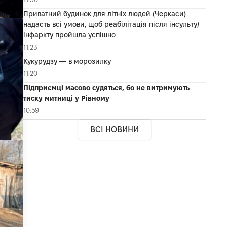
Приватний будинок для літніх людей (Черкаси)
надасть всі умови, щоб реабілітація після інсульту/
інфаркту пройшла успішно
11:23
Кукурудзу — в морозилку
11:20
Підприємці масово судяться, бо не витримують
тиску митниці у Рівному
10:59
ВСІ НОВИНИ