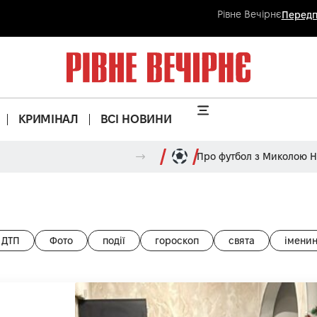
Рівне Вечірнє
Передп
КРИМІНАЛ
ВСІ НОВИНИ
Про футбол з Миколою 
ДТП
Фото
події
гороскоп
свята
імени