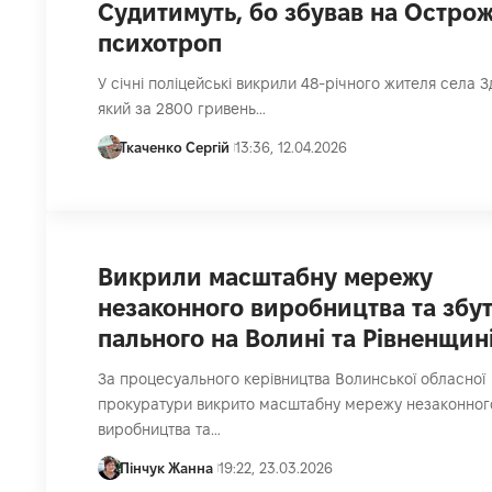
Судитимуть, бо збував на Остро
психотроп
У січні поліцейські викрили 48-річного жителя села З
який за 2800 гривень…
Ткаченко Сергій
13:36, 12.04.2026
Викрили масштабну мережу
незаконного виробництва та збу
пального на Волині та Рівненщин
За процесуального керівництва Волинської обласної
прокуратури викрито масштабну мережу незаконног
виробництва та…
Пінчук Жанна
19:22, 23.03.2026