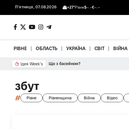
П’ятниця, 07.08.2026
+27°
Рівне
$
--.--
€
--.--
РІВНЕ
ОБЛАСТЬ
УКРАЇНА
СВІТ
ВІЙНА
Ідея Week's
Від паркану до картонки
збут
#
Рівне
Рівненщина
Війна
Відео