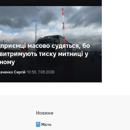
дприємці масово судяться, бо
 витримують тиску митниці у
вному
каченко Сергій
10:59, 7.08.2026
ена Ракс
14:30, 7.08.2026
Новини
Місто