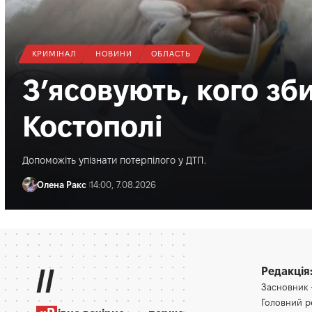
СПОРТ
МІСТО
НОВИНИ
Віталія Кіма познай
рівненською коман
Мрія»
Рівне відвідав колишній голова Миколаївської ОВА, а нині - мін
Олена Ракс
13:30, 7.08.2026
//
Редакція
Засновник
Головний 