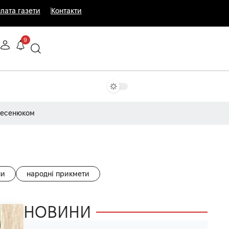
лата газети
Контакти
9
Несенюком
ни
народні прикмети
НОВИНИ