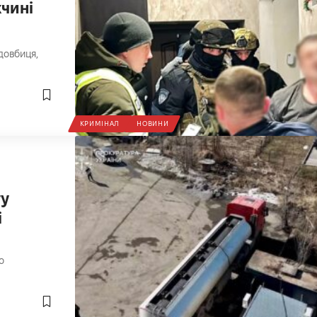
жчині
довбиця,
КРИМІНАЛ
НОВИНИ
ту
і
о