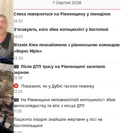
7 Серпня 2026
Спека повернеться на Рівненщину у понеділок
14:30
З’ясовують, кого збив мотоцикліст у Костополі
14:00
Віталія Кіма познайомили з рівненською командою
«Верес Мрія»
13:30
Після ДТП трасу на Рівненщині засипало
зерном
12:58
Показали, як у Дубні гасили пожежу
12:24
На Рівненщині неповнолітній мотоцикліст збив
велосипедистку та втік з місця ДТП
11:50
Пацієнта лікарні знайшли мертвим у лісі на
Костопільщині
11:30