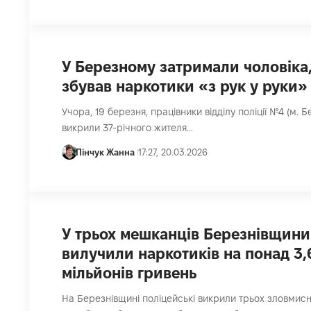
У Березному затримали чоловіка
збував наркотики «з рук у руки»
Учора, 19 березня, працівники відділу поліції №4 (м. Б
викрили 37-річного жителя…
Пінчук Жанна
17:27, 20.03.2026
У трьох мешканців Березнівщини
вилучили наркотиків на понад 3,
мільйонів гривень
На Березнівщині поліцейські викрили трьох зловмисни