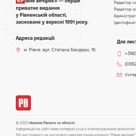
«Р
івне вечірнє» — перше
Редактор 
приватне видання
Редактор 
у Рівненській області,
Адміністра
засноване у вересні 1991 року.
Ідентифікат
Адреса редакції:
Для лис
м. Рівне. вул. Степана Бандери, 1б
+38(
(0362
rivn
© 2025
Новини Рівного та області.
Інформація на сайті www.rivnepost.rv.ua є інтелектуальною власністю "
Під час повного чи часткового використання контенту "Рівне вечірнє" 