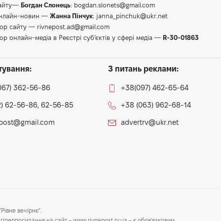
сайту—
Богдан Слонець
:
bogdan.slonets@gmail.com
онлайн-новин —
Жанна Пінчук
:
janna_pinchuk@ukr.net
тор сайту —
rivnepost.ad@gmail.com
ор онлайн-медіа в Реєстрі суб’єктів у сфері медіа —
R-30-01863
тування:
З питань реклами:
067) 362-56-86
+38(097) 462-65-64
) 62-56-86, 62-56-85
+38 (063) 962-68-14
epost@gmail.com
advertrv@ukr.net
Рівне вечірнє".
гіперпосилання на сайт – www.rivnepost.rv.ua – є обов'язковим.