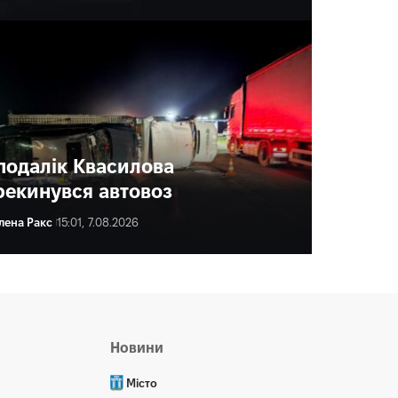
подалік Квасилова
рекинувся автовоз
лена Ракс
15:01, 7.08.2026
ена Ракс
16:00, 7.08.2026
Новини
Місто