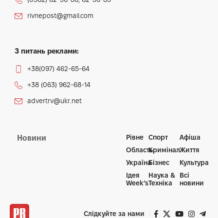
rivnepost@gmail.com
З питань реклами:
+38(097) 462-65-64
+38 (063) 962-68-14
advertrv@ukr.net
Рівне
Спорт
Афіша
Новини
Область
Кримінал
Життя
Україна
Бізнес
Культура
Ідея
Наука &
Всі
Week’s
Техніка
новини
Слідкуйте за нами