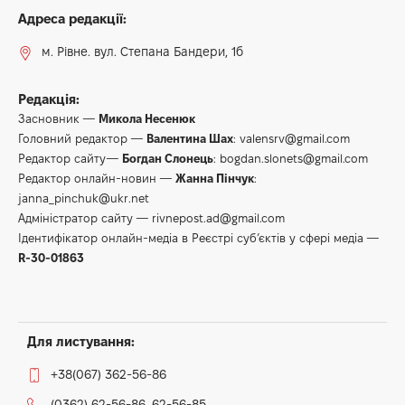
Адреса редакції:
м. Рівне. вул. Степана Бандери, 1б
Редакція:
Засновник —
Микола Несенюк
Головний редактор —
Валентина Шах
:
valensrv@gmail.com
Редактор сайту—
Богдан Слонець
:
bogdan.slonets@gmail.com
Редактор онлайн-новин —
Жанна Пінчук
:
janna_pinchuk@ukr.net
Адміністратор сайту —
rivnepost.ad@gmail.com
Ідентифікатор онлайн-медіа в Реєстрі суб’єктів у сфері медіа —
R-30-01863
Для листування:
+38(067) 362-56-86
(0362) 62-56-86, 62-56-85