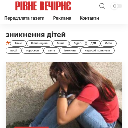
Передплата газети
Реклама
Контакти
зникнення дітей
#
Рівне
Рівненщина
Війна
Відео
ДТП
Фото
події
гороскоп
свята
іменини
народні прикмети