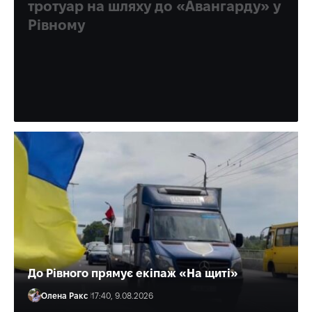
тротуар на шляху до «Авангарду» у
Рівному
На Замковій пішоходам доведеться хіба що виходити на
проїжджу частину. Бо на тротуарі біля школи і далі -
немає місця.
Олена Ракс
19:01, 9.08.2026
До Рівного прямує екіпаж «На щиті»
Олена Ракс
17:40, 9.08.2026