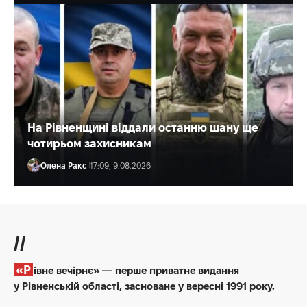
На Рівненщині віддали останню шану ще
чотирьом захисникам
Олена Ракс
17:09, 9.08.2026
//
«Рівне вечірнє» — перше приватне видання
у Рівненській області, засноване у вересні 1991 року.