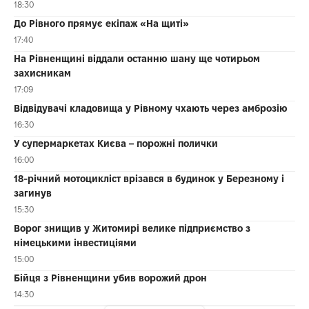
18:30
До Рівного прямує екіпаж «На щиті»
17:40
На Рівненщині віддали останню шану ще чотирьом
захисникам
17:09
Відвідувачі кладовища у Рівному чхають через амброзію
16:30
У супермаркетах Києва – порожні полички
16:00
18-річний мотоцикліст врізався в будинок у Березному і
загинув
15:30
Ворог знищив у Житомирі велике підприємство з
німецькими інвестиціями
15:00
Бійця з Рівненщини убив ворожий дрон
14:30