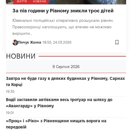
ЖИТТЯ
НОВИНИ
За пів години у Рівному зникли троє дітей
Ювенальні поліцейські оперативно розшукали рівнян.
Правоохоронці наголошують, що втечею не можливо
вирішити…
Пінчук Жанна
18:55, 24.03.2026
НОВИНИ
9 Серпня 2026
Завтра не буде газу в деяких будинках у Рівному, Сарнах
та Корці
19:35
Водії заставили автівками весь тротуар на шляху до
«Авангарду» у Рівному
19:01
«Проц» і «Ріко» з Рівненщини нищать ворога на
передовій