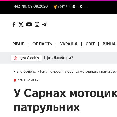
Неділя, 09.08.2026
+26°
Рівне
$
--.--
€
--.--
РІВНЕ
ОБЛАСТЬ
УКРАЇНА
СВІТ
ВІЙНА
Ідея Week's
Що з басейном?
Рівне Вечірнє
>
Тема номера
>
У Сарнах мотоцикліст намагався
ТЕМА НОМЕРА
У Сарнах мотоцикл
патрульних