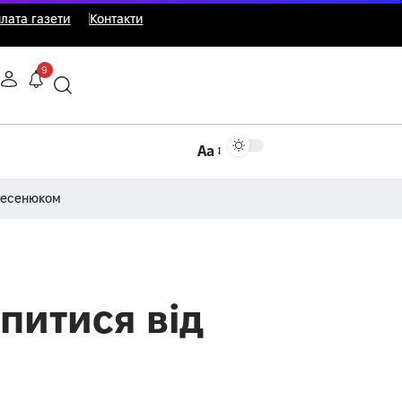
лата газети
Контакти
9
Аа
Несенюком
питися від