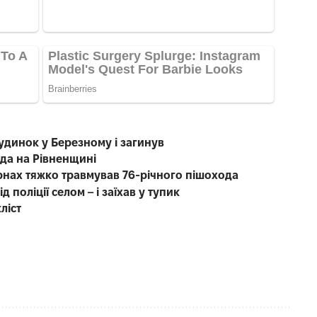
будинок у Березному і загинув
ода на Рівненщині
рнах тяжко травмував 76-річного пішохода
д поліції селом – і заїхав у тупик
ліст