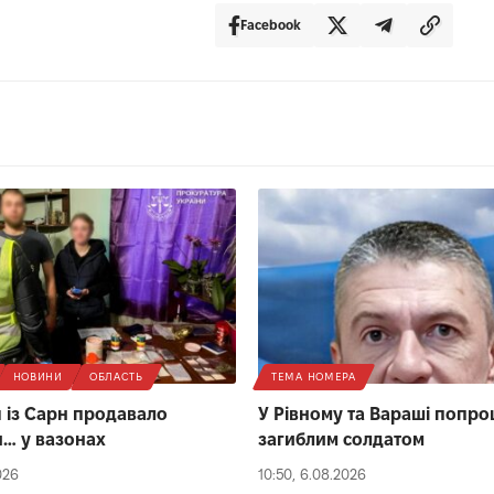
Facebook
НОВИНИ
ОБЛАСТЬ
ТЕМА НОМЕРА
із Сарн продавало
У Рівному та Вараші попро
… у вазонах
загиблим солдатом
026
10:50, 6.08.2026