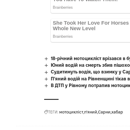
18-річний мотоцикліст врізався в 
Юний водій на смерть збив пішох
Судитимуть водія, що взимку у Са
П’яний водій на Рівненщині тікав ві
В ДТП у Рівному потрапив мотоцик
ТЕГИ:
мотоцикліст
п'яний
Сарни
хабар