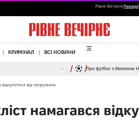
Рівне Вечірнє
Передп
КРИМІНАЛ
ВСІ НОВИНИ
Про футбол з Миколою 
 відкупитися від патрульних
іст намагався відку