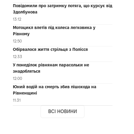
Повідомили про затримку потяга, що курсує від
Здолбунова
13:12
Мотоцикл влетів під колеса легковика у
Рівному
12:50
Обірвалося життя стрільця з Полісся
12:33
У понеділок рівнянам парасольки не
знадобляться
12:00
Юний водій на смерть збив пішохода на
Рівненщині
11:31
ВСІ НОВИНИ