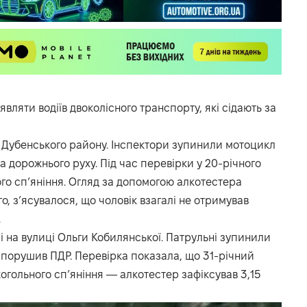
вляти водіїв двоколісного транспорту, які сідають за
 Дубенського району. Інспектори зупинили мотоцикл
 дорожнього руху. Під час перевірки у 20-річного
о сп’яніння. Огляд за допомогою алкотестера
го, з’ясувалося, що чоловік взагалі не отримував
.
і на вулиці Ольги Кобилянської. Патрульні зупинили
ж порушив ПДР. Перевірка показала, що 31-річний
когольного сп’яніння — алкотестер зафіксував 3,15