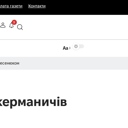
лата газети
Контакти
9
Аа
Несенюком
керманичів