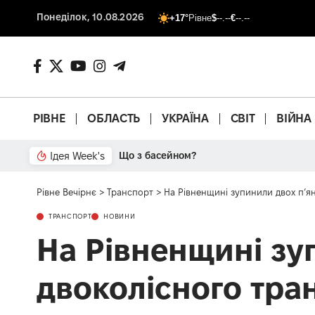
Понеділок, 10.08.2026
+17°
Рівне
$
--.--
€
--.--
РІВНЕ
ОБЛАСТЬ
УКРАЇНА
СВІТ
ВІЙНА
Ідея Week's
Що з басейном?
Рівне Вечірнє
>
Транспорт
>
На Рівненщині зупинили двох п’я
ТРАНСПОРТ
НОВИНИ
На Рівненщині зу
двоколісного тра