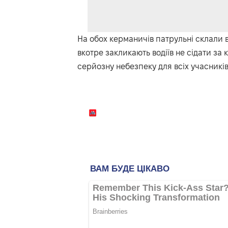
На обох керманичів патрульні склали в
вкотре закликають водіїв не сідати за
серйозну небезпеку для всіх учасників