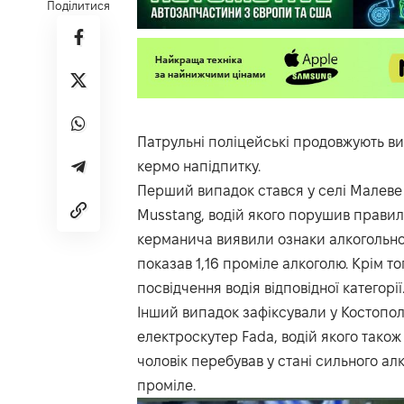
Поділитися
Патрульні поліцейські продовжують вия
кермо напідпитку.
Перший випадок стався у селі Малеве
Musstang, водій якого порушив правила
керманича виявили ознаки алкогольног
показав 1,16 проміле алкоголю. Крім то
посвідчення водія відповідної категорії
Інший випадок зафіксували у Костопол
електроскутер Fada, водій якого тако
чоловік перебував у стані сильного ал
проміле.