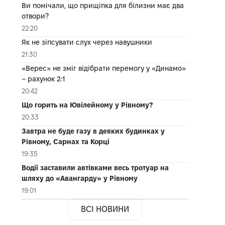
Ви помічали, що прищіпка для білизни має два
отвори?
22:20
Як не зіпсувати слух через навушники
21:30
«Верес» не зміг відібрати перемогу у «Динамо»
– рахунок 2:1
20:42
Що горить на Ювілейному у Рівному?
20:33
Завтра не буде газу в деяких будинках у
Рівному, Сарнах та Корці
19:35
Водії заставили автівками весь тротуар на
шляху до «Авангарду» у Рівному
19:01
ВСІ НОВИНИ