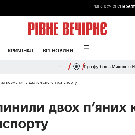
Рівне Вечірнє
Передп
КРИМІНАЛ
ВСІ НОВИНИ
Про футбол з Миколою 
них керманичів двоколісного транспорту
пинили двох п’яних 
нспорту