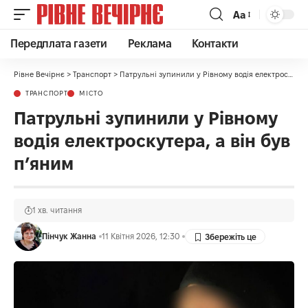
Аа
Передплата газети
Реклама
Контакти
Рівне Вечірнє
>
Транспорт
>
Патрульні зупинили у Рівному водія електроскутера, а він був пʼяним
ТРАНСПОРТ
МІСТО
Патрульні зупинили у Рівному
водія електроскутера, а він був
пʼяним
1 хв. читання
Пінчук Жанна
11 Квітня 2026, 12:30