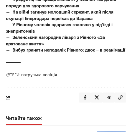
поради для здорового харчування
На війні загинув молодший сержант, який після
окупації Енергодара переїхав до Вараша
У Рівному чоловік вдарився головою у під’їзді і
знепритомнів
Зеленський нагородив лікаря з Рівного «За
врятоване життя»
Вибух гранати неподалік Рівного: двоє – в реанімації
ТЕГИ:
патрульна поліція
Читайте також