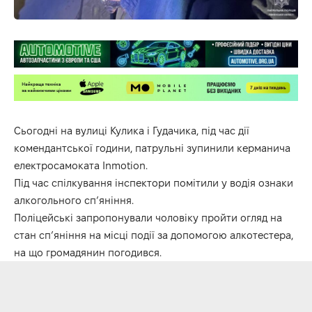
Сьогодні на вулиці Кулика і Гудачика, під час дії
комендантської години, патрульні зупинили керманича
електросамоката Inmotion.
Під час спілкування інспектори помітили у водія ознаки
алкогольного спʼяніння.
Поліцейські запропонували чоловіку пройти огляд на
стан спʼяніння на місці події за допомогою алкотестера,
на що громадянин погодився.