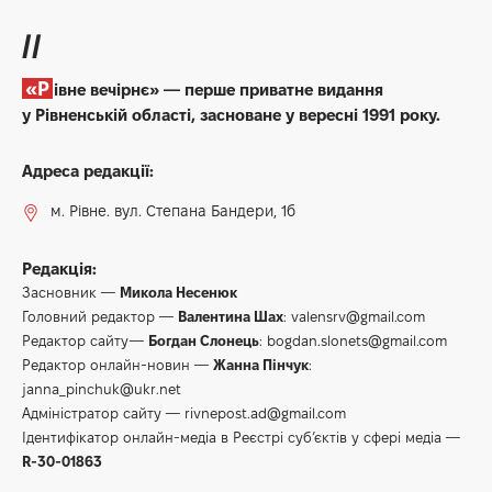
//
«Рівне вечірнє» — перше приватне видання
у Рівненській області, засноване у вересні 1991 року.
Адреса редакції:
м. Рівне. вул. Степана Бандери, 1б
Редакція:
Засновник —
Микола Несенюк
Головний редактор —
Валентина Шах
:
valensrv@gmail.com
Редактор сайту—
Богдан Слонець
:
bogdan.slonets@gmail.com
Редактор онлайн-новин —
Жанна Пінчук
:
janna_pinchuk@ukr.net
Адміністратор сайту —
rivnepost.ad@gmail.com
Ідентифікатор онлайн-медіа в Реєстрі суб’єктів у сфері медіа —
R-30-01863