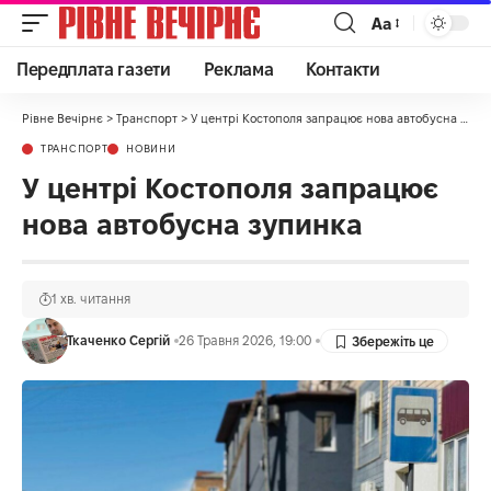
Аа
Передплата газети
Реклама
Контакти
Рівне Вечірнє
>
Транспорт
>
У центрі Костополя запрацює нова автобусна зупинка
ТРАНСПОРТ
НОВИНИ
У центрі Костополя запрацює
нова автобусна зупинка
1 хв. читання
Ткаченко Сергій
26 Травня 2026, 19:00