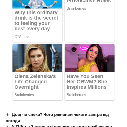
Дощ чи спека? Чого рівнянам чекати завтра від
погоди
У ТЦК на Закарпатті «одним кліком» позбавляли