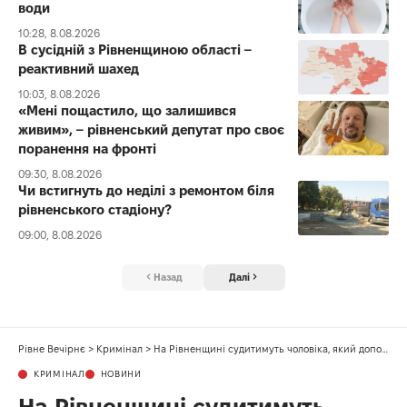
води
10:28, 8.08.2026
В сусідній з Рівненщиною області –
реактивний шахед
10:03, 8.08.2026
«Мені пощастило, що залишився
живим», – рівненський депутат про своє
поранення на фронті
09:30, 8.08.2026
Чи встигнуть до неділі з ремонтом біля
рівненського стадіону?
09:00, 8.08.2026
Назад
Далі
Рівне Вечірнє
>
Кримінал
>
На Рівненщині судитимуть чоловіка, який допомагав ухилянтам виїхати за кордон
КРИМІНАЛ
НОВИНИ
На Рівненщині судитимуть