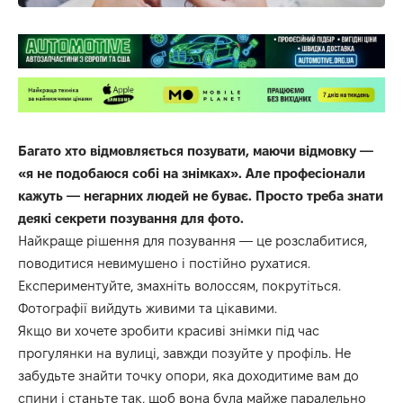
Багато хто відмовляється позувати, маючи відмовку —
«я не подобаюся собі на знімках». Але професіонали
кажуть — негарних людей не буває. Просто треба знати
деякі секрети позування для фото.
Найкраще рішення для позування — це розслабитися,
поводитися невимушено і постійно рухатися.
Експериментуйте, змахніть волоссям, покрутіться.
Фотографії вийдуть живими та цікавими.
Якщо ви хочете зробити красиві знімки під час
прогулянки на вулиці, завжди позуйте у профіль. Не
забудьте знайти точку опори, яка доходитиме вам до
спини і станьте так, щоб вона була майже паралельно