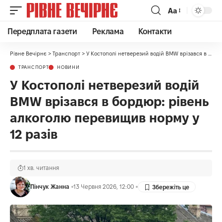
Аа
Передплата газети
Реклама
Контакти
Рівне Вечірнє
>
Транспорт
>
У Костополі нетверезий водій BMW врізався в бордюр: рівень алкоголю перевищив норму у 12 разів
ТРАНСПОРТ
НОВИНИ
У Костополі нетверезий водій
BMW врізався в бордюр: рівень
алкоголю перевищив норму у
12 разів
1 хв. читання
Пінчук Жанна
13 Червня 2026, 12:00