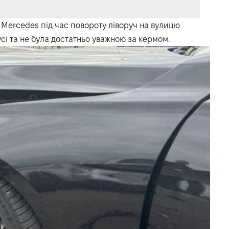
а Mercedes під час повороту ліворуч на вулицю
сі та не була достатньо уважною за кермом.