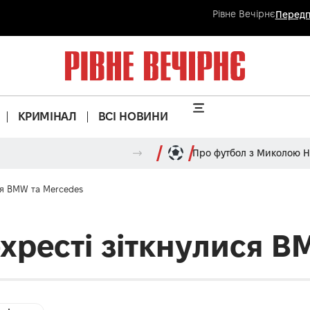
Рівне Вечірнє
Передп
КРИМІНАЛ
ВСІ НОВИНИ
Про футбол з Миколою 
ся BMW та Mercedes
ехресті зіткнулися B