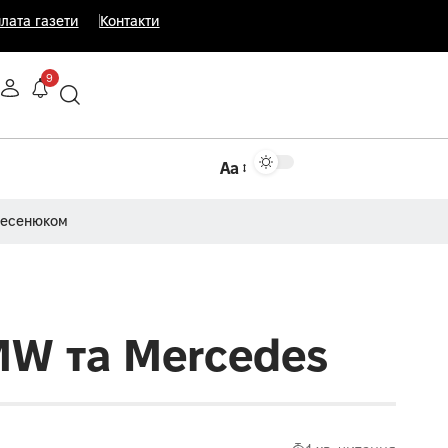
лата газети
Контакти
9
Аа
Несенюком
MW та Mercedes