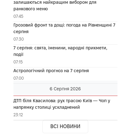
залишаються найкращим вибором для
ранкового меню
07:45
Грозовий фронт та дощі: погода на Рівненщині 7
серпня
07:30
7 серпня: свята, іменини, народні прикмети,
події
07:15
Астрологічний прогноз на 7 серпня
07:00
6 Серпня 2026
ДТП біля Квасилова: рух трасою Київ — Чоп у
напрямку столиці ускладнений
23:12
ВСІ НОВИНИ