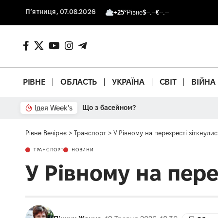
П’ятниця, 07.08.2026
+25°
Рівне
$
--.--
€
--.--
РІВНЕ
ОБЛАСТЬ
УКРАЇНА
СВІТ
ВІЙНА
Ідея Week's
Від паркану до картонки
Рівне Вечірнє
>
Транспорт
>
У Рівному на перехресті зіткнули
ТРАНСПОРТ
НОВИНИ
У Рівному на пер