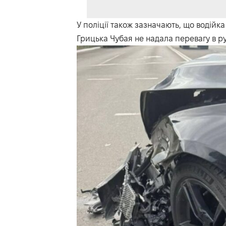
У поліції також зазначають, що водійк
Грицька Чубая не надала перевагу в ру