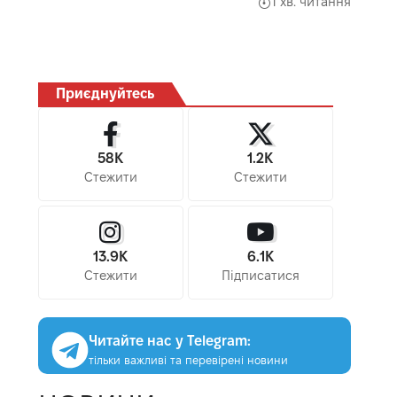
1 хв. читання
Приєднуйтесь
58K
1.2K
Стежити
Стежити
13.9K
6.1K
Стежити
Підписатися
Читайте нас у Telegram:
тільки важливі та перевірені новини