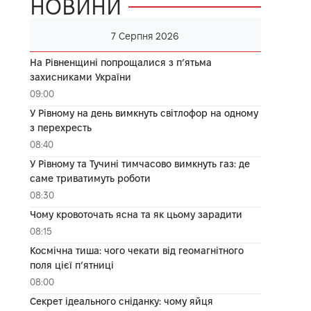
НОВИНИ
7 Серпня 2026
На Рівненщині попрощалися з п’ятьма
захисниками України
09:00
У Рівному на день вимкнуть світлофор на одному
з перехресть
08:40
У Рівному та Тучині тимчасово вимкнуть газ: де
саме триватимуть роботи
08:30
Чому кровоточать ясна та як цьому зарадити
08:15
Космічна тиша: чого чекати від геомагнітного
поля цієї п’ятниці
08:00
Секрет ідеального сніданку: чому яйця