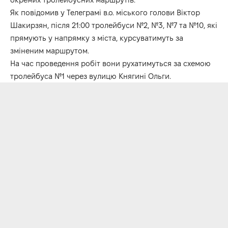
Як повідомив у Телеграмі в.о. міського голови Віктор
Шакирзян, після 21:00 тролейбуси №2, №3, №7 та №10, які
прямують у напрямку з міста, курсуватимуть за
зміненим маршрутом.
На час проведення робіт вони рухатимуться за схемою
тролейбуса №1 через вулицю Княгині Ольги.