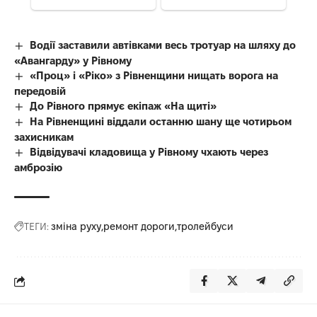
Водії заставили автівками весь тротуар на шляху до
«Авангарду» у Рівному
«Проц» і «Ріко» з Рівненщини нищать ворога на
передовій
До Рівного прямує екіпаж «На щиті»
На Рівненщині віддали останню шану ще чотирьом
захисникам
Відвідувачі кладовища у Рівному чхають через
амброзію
ТЕГИ:
зміна руху
ремонт дороги
тролейбуси