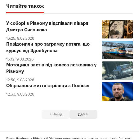
Читайте також
У соборі в Рівному відспівали лікаря
Дмитра Сисонюка
13:25, 9.08.2026
Повідомили про затримку потяга, що
курсує від Здолбунова
13:12, 9.08.2026
Мотоцикл влетів під колеса легковика у
Рівному
12:50, 9.08.2026
Обірвалося життя стрільця з Полісся
12:33, 9.08.2026
Назад
Далі
Рівне Вечірнє
>
Війна
>
У Рівному попрощаються одразу з трьома військовослужбовцями