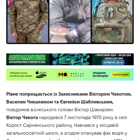
Рівне попрощається із Захисниками Віктором Чекотою,
Василем Чикалюком та Євгенієм Шаблевським,
повідомив в.о.міського голови Віктор Шакирзян.
Віктор
Чекота
народився 7 листопада 1970 року в селі
Корост Сарненського району. Навчався у місцевій
загальноосвітній школі, а згодом опанував фах водія у