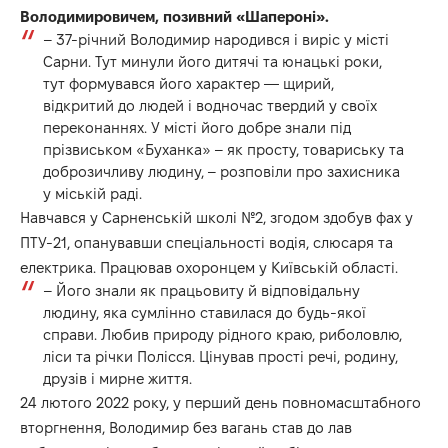
Володимировичем, позивний «Шапероні».
– 37-річний Володимир народився і виріс у місті
Сарни. Тут минули його дитячі та юнацькі роки,
тут формувався його характер — щирий,
відкритий до людей і водночас твердий у своїх
переконаннях. У місті його добре знали під
прізвиськом «Буханка» – як просту, товариську та
доброзичливу людину, – розповіли про захисника
у міській раді.
Навчався у Сарненській школі №2, згодом здобув фах у
ПТУ-21, опанувавши спеціальності водія, слюсаря та
електрика. Працював охоронцем у Київській області.
– Його знали як працьовиту й відповідальну
людину, яка сумлінно ставилася до будь-якої
справи. Любив природу рідного краю, риболовлю,
ліси та річки Полісся. Цінував прості речі, родину,
друзів і мирне життя.
24 лютого 2022 року, у перший день повномасштабного
вторгнення, Володимир без вагань став до лав