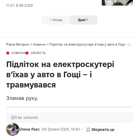
11:57, 8.08.2026
Назад
Далі
Рівне Вечірнє
>
Новини
>
Підліток на електроскутері в’їхав у авто в Гощі – і травмувався
НОВИНИ
ОБЛАСТЬ
Підліток на електроскутері
в’їхав у авто в Гощі – і
травмувався
Зламав руку.
0 хв. читання
Олена Ракс
26 Травня 2026, 14:50