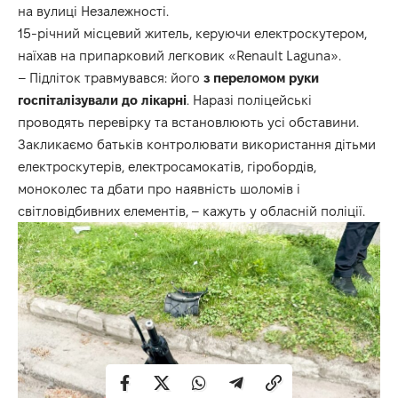
на вулиці Незалежності.
15-річний місцевий житель, керуючи електроскутером,
наїхав на припарковий легковик «Renault Laguna».
– Підліток травмувався: його
з
переломом
руки
госпіталізували
до
лікарні
. Наразі поліцейські
проводять перевірку та встановлюють усі обставини.
Закликаємо батьків контролювати використання дітьми
електроскутерів, електросамокатів, гіробордів,
моноколес та дбати про наявність шоломів і
світловідбивних елементів, – кажуть у обласній поліції.