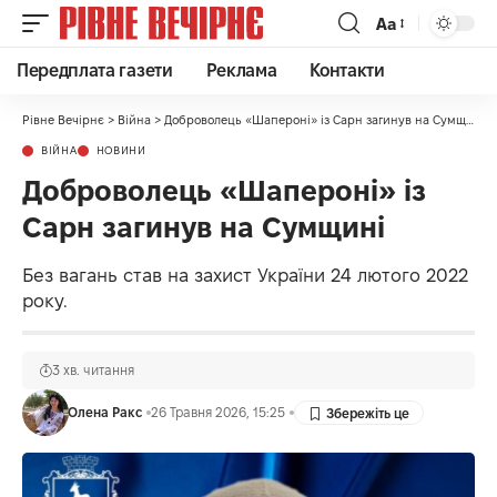
Аа
Передплата газети
Реклама
Контакти
Рівне Вечірнє
>
Війна
>
Доброволець «Шапероні» із Сарн загинув на Сумщині
ВІЙНА
НОВИНИ
Доброволець «Шапероні» із
Сарн загинув на Сумщині
Без вагань став на захист України 24 лютого 2022
року.
3 хв. читання
Олена Ракс
26 Травня 2026, 15:25