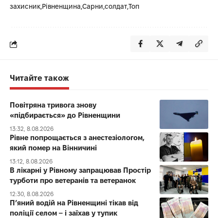
захисник
Рівненщина
Сарни
солдат
Топ
Читайте також
Повітряна тривога знову
«підбирається» до Рівненщини
13:32, 8.08.2026
Рівне попрощається з анестезіологом,
який помер на Вінничині
13:12, 8.08.2026
В лікарні у Рівному запрацював Простір
турботи про ветеранів та ветеранок
12:30, 8.08.2026
П’яний водій на Рівненщині тікав від
поліції селом – і заїхав у тупик