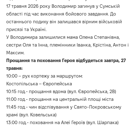
17 травня 2026 року Володимир загинув у Сумській
області під час виконання бойового завдання. До
останнього подиху він залишався вірним військовій
присязі та Україні.
У Володимира залишилися мама Олена Степанівна,
сестри Оля та Інна, племінники Іванка, Крістіна, Антон і
Максим.
Прощання та поховання Героя відбудеться завтра, 27
травня:
10:00 – рух кортежу за маршрутом:
Костопільська – Європейська
10:15 год.- прощання вдома (вул. Європейська, 2В)
11:00 год.- прощання на центральній площі міста
11:45 год.- чин відспівування у Свято-Покровському
храмі (вул. Ковельська)
13:00 год.- поховання на Алеї Героїв (вул. Шарпака)