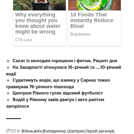
Салат із молодим горошком і фетою. Рецепт дня
На Закарпатті зіткнулися 16-річний та ….10-річний
водії
Судитимуть водія, що взимку у Сарнах тяжко
травмував 76-річного пішохода
Центром Рівного гуляє відомий футболіст
Водій у Рівному завів двигун і авто раптом
загорілося
ТЕГИ:
Війна
воїн
Володимир Шапірко
Герой
загинув