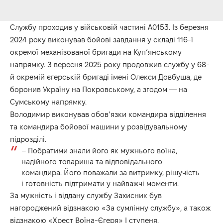
Службу проходив у військовій частині А0153. Із березня
2024 року виконував бойові завдання у складі 116-ї
окремої механізованої бригади на Куп’янському
напрямку. З вересня 2025 року продовжив службу у 68-
й окремій єгерській бригаді імені Олекси Довбуша, де
боронив Україну на Покровському, а згодом — на
Сумському напрямку.
Володимир виконував обов’язки командира відділення
та командира бойової машини у розвідувальному
підрозділі.
– Побратими знали його як мужнього воїна,
надійного товариша та відповідального
командира. Його поважали за витримку, рішучість
і готовність підтримати у найважчі моменти.
За мужність і віддану службу Захисник був
нагороджений відзнакою «За сумлінну службу», а також
відзнакою «Хрест Воїна-Єгеря» І ступеня.