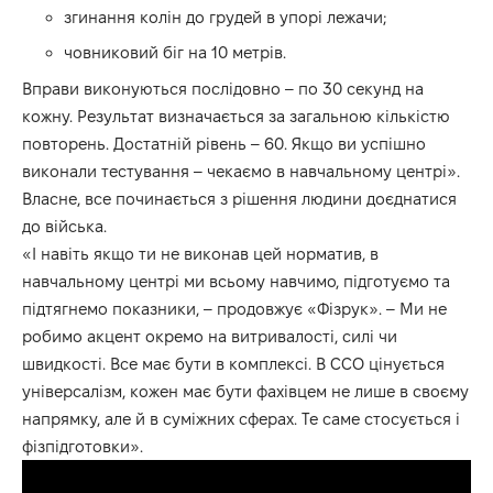
згинання колін до грудей в упорі лежачи;
човниковий біг на 10 метрів.
Вправи виконуються послідовно – по 30 секунд на
кожну. Результат визначається за загальною кількістю
повторень. Достатній рівень – 60. Якщо ви успішно
виконали тестування – чекаємо в навчальному центрі».
Власне, все починається з рішення людини доєднатися
до війська.
«І навіть якщо ти не виконав цей норматив, в
навчальному центрі ми всьому навчимо, підготуємо та
підтягнемо показники, – продовжує «Фізрук». – Ми не
робимо акцент окремо на витривалості, силі чи
швидкості. Все має бути в комплексі. В ССО цінується
універсалізм, кожен має бути фахівцем не лише в своєму
напрямку, але й в суміжних сферах. Те саме стосується і
фізпідготовки».