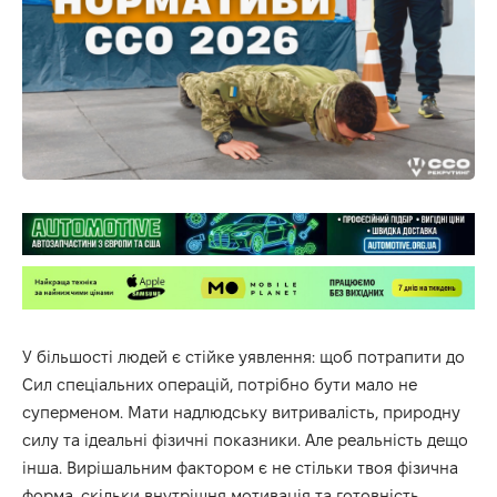
У більшості людей є стійке уявлення: щоб потрапити до
Сил спеціальних операцій, потрібно бути мало не
суперменом. Мати надлюдську витривалість, природну
силу та ідеальні фізичні показники. Але реальність дещо
інша. Вирішальним фактором є не стільки твоя фізична
форма, скільки внутрішня мотивація та готовність