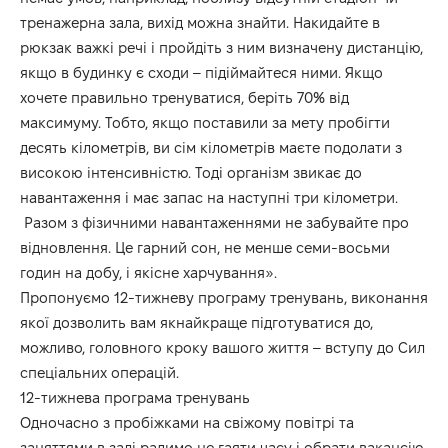
тренажерна зала, вихід можна знайти. Накидайте в
рюкзак важкі речі і пройдіть з ним визначену дистанцію,
якщо в будинку є сходи – підіймайтеся ними. Якщо
хочете правильно тренуватися, беріть 70% від
максимуму. Тобто, якщо поставили за мету пробігти
десять кілометрів, ви сім кілометрів маєте подолати з
високою інтенсивністю. Тоді організм звикає до
навантаження і має запас на наступні три кілометри.
Разом з фізичними навантаженнями не забувайте про
відновлення. Це гарний сон, не менше семи-восьми
годин на добу, і якісне харчування».
Пропонуємо 12-тижневу програму тренувань, виконання
якої дозволить вам якнайкраще підготуватися до,
можливо, головного кроку вашого життя – вступу до Сил
спеціальних операцій.
12-тижнева програма тренувань
Одночасно з пробіжками на свіжому повітрі та
заняттями в залі радимо не гаяти часу і обрати вакансію