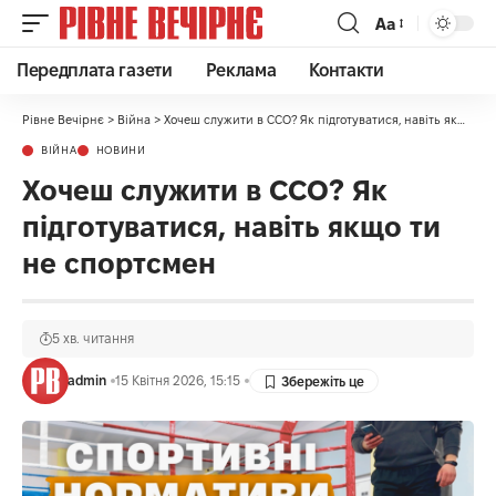
Аа
Передплата газети
Реклама
Контакти
Рівне Вечірнє
>
Війна
>
Хочеш служити в ССО? Як підготуватися, навіть якщо ти не спортсмен
ВІЙНА
НОВИНИ
Хочеш служити в ССО? Як
підготуватися, навіть якщо ти
не спортсмен
5 хв. читання
admin
15 Квітня 2026, 15:15