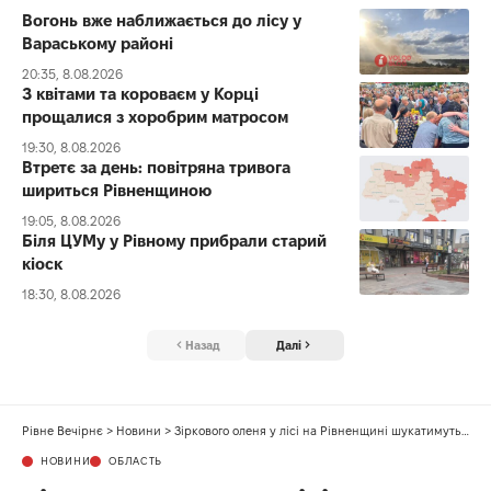
Вогонь вже наближається до лісу у
Вараському районі
20:35, 8.08.2026
З квітами та короваєм у Корці
прощалися з хоробрим матросом
19:30, 8.08.2026
Втретє за день: повітряна тривога
шириться Рівненщиною
19:05, 8.08.2026
Біля ЦУМу у Рівному прибрали старий
кіоск
18:30, 8.08.2026
Назад
Далі
Рівне Вечірнє
>
Новини
>
Зіркового оленя у лісі на Рівненщині шукатимуть за допомогою тепловізора
НОВИНИ
ОБЛАСТЬ