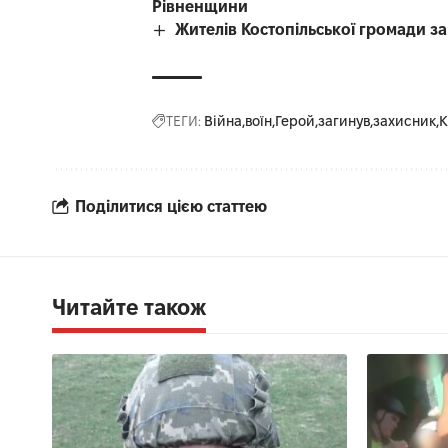
Рівненщини
Жителів Костопільської громади 
ТЕГИ:
Війна
воїн
Герой
загинув
захисник
К
Поділитися цією статтею
Читайте також