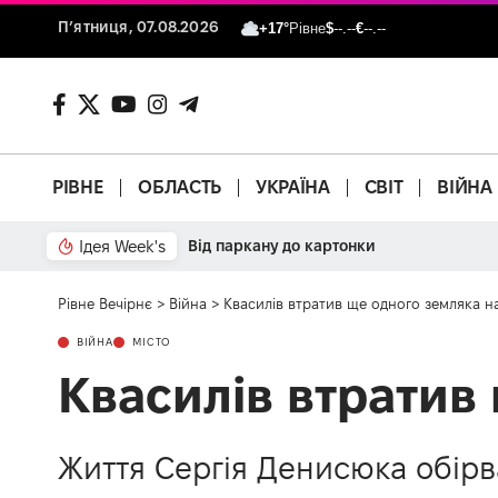
П’ятниця, 07.08.2026
+17°
Рівне
$
--.--
€
--.--
РІВНЕ
ОБЛАСТЬ
УКРАЇНА
СВІТ
ВІЙНА
Ідея Week's
Від паркану до картонки
Рівне Вечірнє
>
Війна
>
Квасилів втратив ще одного земляка на
ВІЙНА
МІСТО
Квасилів втратив 
Життя Сергія Денисюка обірв