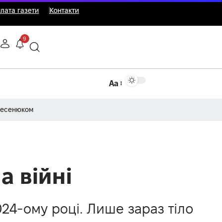
лата газети
Контакти
9
Аа
Несенюком
а війні
24-ому році. Лише зараз тіло