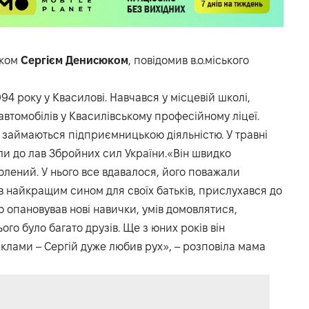
иком
Сергієм
Денисюком
, повідомив в.о.міського
4 року у Квасилові. Навчався у місцевій школі,
втомобілів у Квасилівському професійному ліцеї.
і займаються підприємницькою діяльністю. У травні
ли до лав Збройних сил України.«Він швидко
олений. У нього все вдавалося, його поважали
в найкращим сином для своїх батьків, прислухався до
о опановував нові навички, умів домовлятися,
ого було багато друзів. Ще з юних років він
лами – Сергій дуже любив рух», – розповіла мама