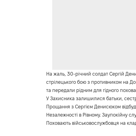
На жаль, 30-річний солдат Сергій Ден
стрілецького бою з противником на До
та передали рідним для гідного похова
У Захисника залишилися батьки, сестр
Прощання з Сергієм Денисюком відбудет
Незалежності в Рівному. Заупокійну слу
Поховають військовослужбовця на клад