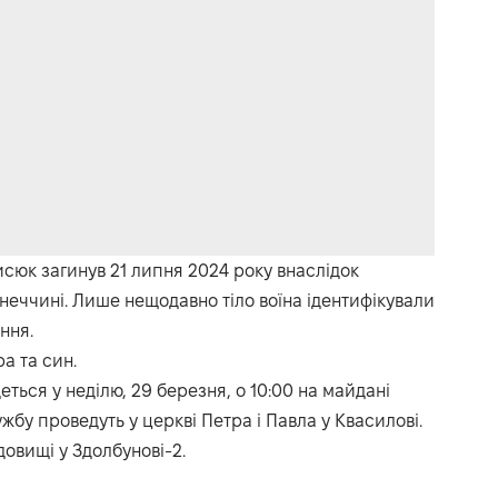
исюк загинув 21 липня 2024 року внаслідок
неччині. Лише нещодавно тіло воїна ідентифікували
ння.
а та син.
ься у неділю, 29 березня, о 10:00 на майдані
жбу проведуть у церкві Петра і Павла у Квасилові.
овищі у Здолбунові-2.