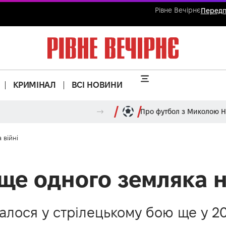
Рівне Вечірнє
Передп
КРИМІНАЛ
ВСІ НОВИНИ
Про футбол з Миколою 
 війні
ще одного земляка н
алося у стрілецькому бою ще у 20