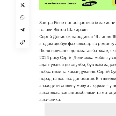
Завтра Рівне попрощається із захисн
голови Віктор Шакирзян.
Сергій Денисюк народився 16 липня 199
згодом здобув фах слюсаря з ремонту а
Після навчання допомагав батькам, як
2024 року Сергія Денисюка мобілізува
адаптувався до служби, був всім задов
побратими та командування. Сергій бу
порад та всіляко допомагав. Він швидк
знаходити спільну мову з людьми – у нь
захоплювався автомобілями та мотоцик
захисника.