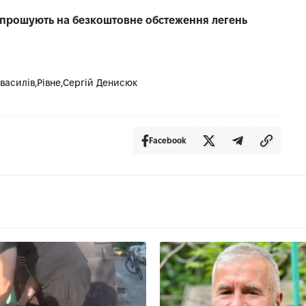
запрошують на безкоштовне обстеження легень
василів
Рівне
Сергій Денисюк
Facebook