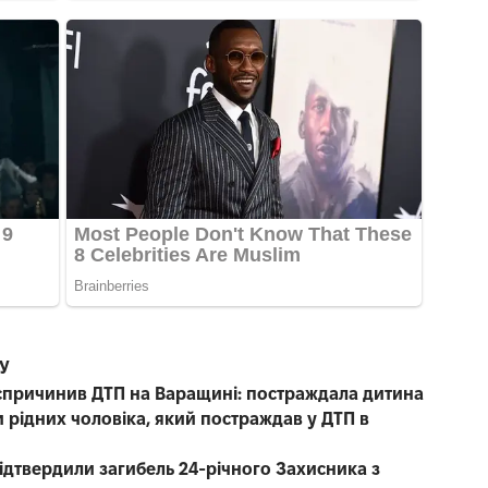
СУ
е спричинив ДТП на Варащині: постраждала дитина
 рідних чоловіка, який постраждав у ДТП в
 підтвердили загибель 24-річного Захисника з