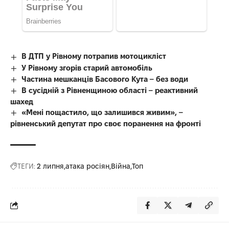
В ДТП у Рівному потрапив мотоцикліст
У Рівному згорів старий автомобіль
Частина мешканців Басового Кута – без води
В сусідній з Рівненщиною області – реактивний
шахед
«Мені пощастило, що залишився живим», –
рівненський депутат про своє поранення на фронті
ТЕГИ:
2 липня
атака росіян
Війна
Топ