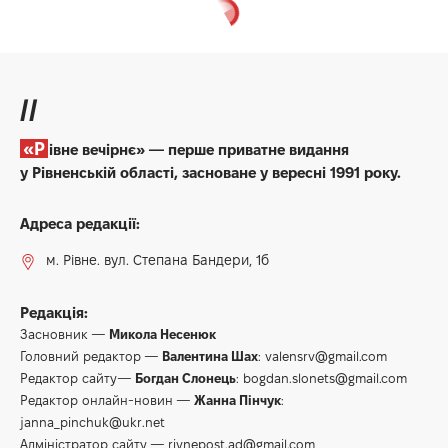
Рівне Вечірнє
>
Здоров'я
>
Удар по судинах: як захиститися сьогодні від магнітної бурі
ЗДОРОВ'Я
НОВИНИ
Удар по судинах: як
захиститися сьогодні від
магнітної бурі
1 хв. читання
admin
2 Липня 2026, 08:00