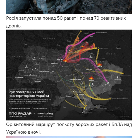
Росія запустила понад 50 ракет і понад 70 реактивних
дронів.
Орієнтовний маршрут польоту ворожих ракет і БпЛА над
Україною вночі.