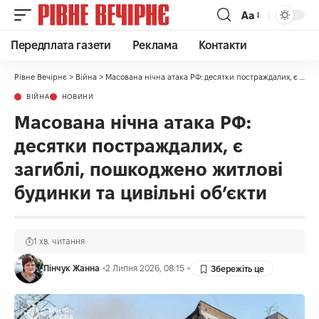
Аа
Передплата газети
Реклама
Контакти
Рівне Вечірнє
>
Війна
>
Масована нічна атака РФ: десятки постраждалих, є загиблі, пошкоджено житлові будинки та цивільні об’єкти
ВІЙНА
НОВИНИ
Масована нічна атака РФ:
десятки постраждалих, є
загиблі, пошкоджено житлові
будинки та цивільні об’єкти
1 хв. читання
Пінчук Жанна
2 Липня 2026, 08:15