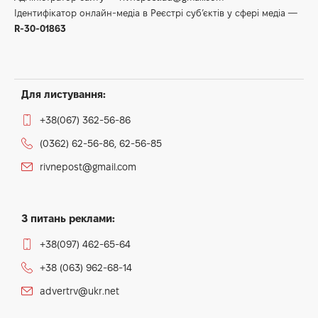
Сьогодні, 2 липня, Землю накриє середня магнітна буря.
Синоптики попереджають, що геомагнітне поле
коливатиметься від спокійного до активного рівня, що
може стати серйозним випробуванням для
метеозалежних людей.
Платформа Meteoagent прогнозує сонячну активність із
К-індексом 4 (жовтий рівень), що відповідає магнітній
бурі середньої інтенсивності.
За даними Meteoprog, напередодні сонячна активність