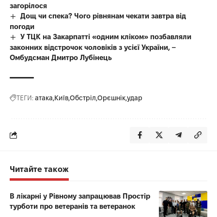
загорілося
Дощ чи спека? Чого рівнянам чекати завтра від
погоди
У ТЦК на Закарпатті «одним кліком» позбавляли
законних відстрочок чоловіків з усієї України, –
Омбудсман Дмитро Лубінець
ТЕГИ:
атака
Київ
Обстріл
Орєшнік
удар
Читайте також
В лікарні у Рівному запрацював Простір
турботи про ветеранів та ветеранок