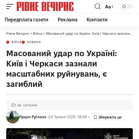
Аа
Передплата газети
Реклама
Контакти
Рівне Вечірнє
>
Війна
>
Масований удар по Україні: Київ і Черкаси зазнали масштабних руйнувань, є загиблий
ВІЙНА
НОВИНИ
Масований удар по Україні:
Київ і Черкаси зазнали
масштабних руйнувань, є
загиблий
1 хв. читання
Лущан Руслана
24 Травня 2026, 08:48