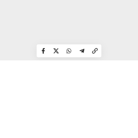
Регулярне вживання свіжих овочів та зелені допомагає
підтримувати нормальне травлення, а також позитивно
впливає на загальний стан організму.