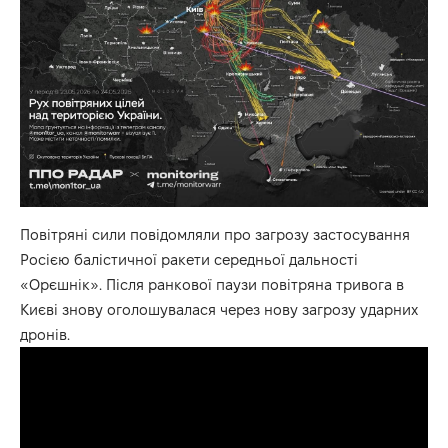
Повітряні сили повідомляли про загрозу застосування
Росією балістичної ракети середньої дальності
«Орєшнік». Після ранкової паузи повітряна тривога в
Києві знову оголошувалася через нову загрозу ударних
дронів.