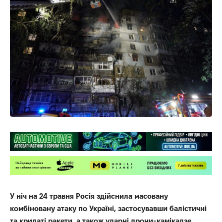
У ніч на 24 травня Росія здійснила масовану
комбіновану атаку по Україні, застосувавши балістичні
та крилаті ракети, а також ударні дрони-камікадзе.