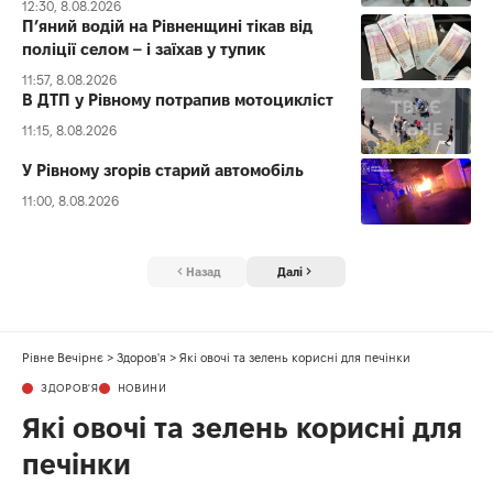
12:30, 8.08.2026
П’яний водій на Рівненщині тікав від
поліції селом – і заїхав у тупик
11:57, 8.08.2026
В ДТП у Рівному потрапив мотоцикліст
11:15, 8.08.2026
У Рівному згорів старий автомобіль
11:00, 8.08.2026
Назад
Далі
Рівне Вечірнє
>
Здоров'я
>
Які овочі та зелень корисні для печінки
ЗДОРОВ'Я
НОВИНИ
Які овочі та зелень корисні для
печінки