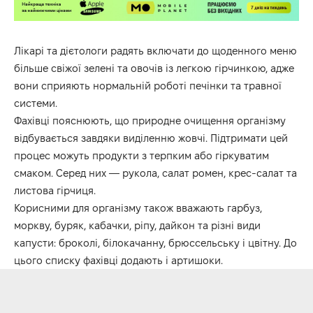
Лікарі та дієтологи радять включати до щоденного меню
більше свіжої зелені та овочів із легкою гірчинкою, адже
вони сприяють нормальній роботі печінки та травної
системи.
Фахівці пояснюють, що природне очищення організму
відбувається завдяки виділенню жовчі. Підтримати цей
процес можуть продукти з терпким або гіркуватим
смаком. Серед них — рукола, салат ромен, крес-салат та
листова гірчиця.
Корисними для організму також вважають гарбуз,
моркву, буряк, кабачки, ріпу, дайкон та різні види
капусти: броколі, білокачанну, брюссельську і цвітну. До
цього списку фахівці додають і артишоки.