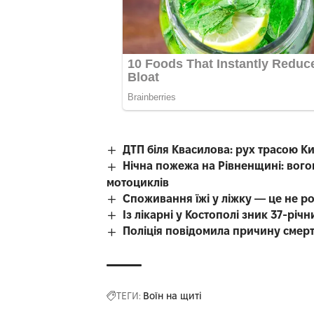
ДТП біля Квасилова: рух трасою К
Нічна пожежа на Рівненщині: вого
мотоциклів
Споживання їжі у ліжку — це не р
Із лікарні у Костополі зник 37-рі
Поліція повідомила причину смерті
ТЕГИ:
Воїн на щиті