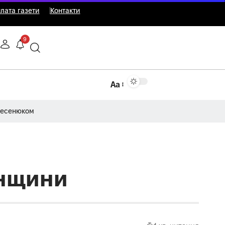
лата газети
Контакти
9
Аа
Несенюком
енщини