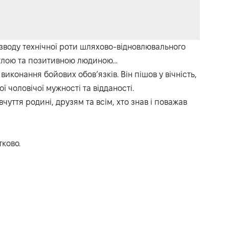
взводу технічної роти шляхово-відновлювального
ітлою та позитивною людиною…
иконання бойових обов’язків. Він пішов у вічність,
чоловічої мужності та відданості.
уття родині, друзям та всім, хто знав і поважав
ково.