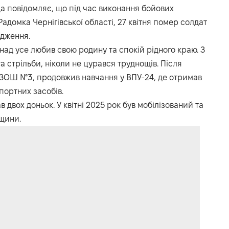
а повідомляє, що під час виконання бойових
адомка Чернігівської області, 27 квітня помер солдат
одження.
над усе любив свою родину та спокій рідного краю. З
та стрільби, ніколи не цурався труднощів. Після
й ЗОШ №3, продовжив навчання у ВПУ-24, де отримав
портних засобів.
двох доньок. У квітні 2025 рок був мобілізований та
вщини.