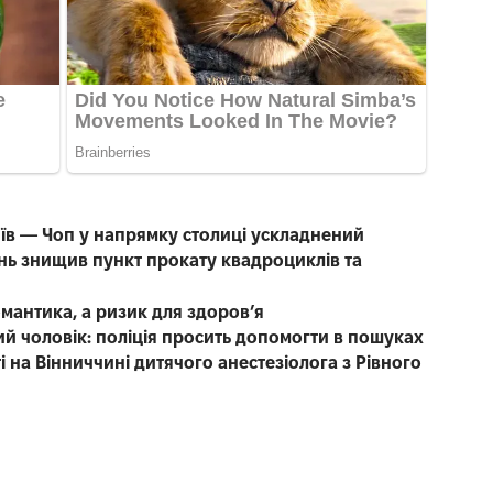
иїв — Чоп у напрямку столиці ускладнений
нь знищив пункт прокату квадроциклів та
омантика, а ризик для здоров’я
чний чоловік: поліція просить допомогти в пошуках
 на Вінниччині дитячого анестезіолога з Рівного