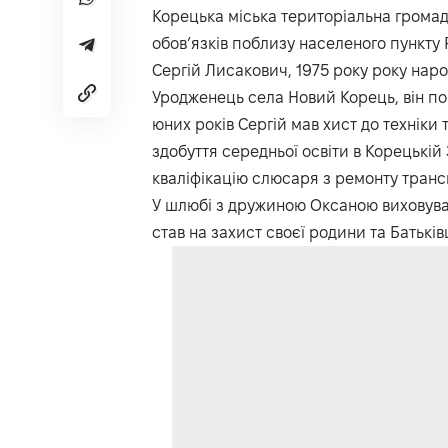
Корецька міська територіальна громад
обов’язків поблизу населеного пункту Р
Сергій Лисакович, 1975 року року нар
Уродженець села Новий Корець, він по
юних років Сергій мав хист до техніки 
здобуття середньої освіти в Корецькі
кваліфікацію слюсаря з ремонту транс
У шлюбі з дружиною Оксаною виховував 
став на захист своєї родини та Батькі