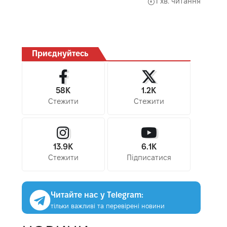
1 хв. читання
Приєднуйтесь
58K
1.2K
Стежити
Стежити
13.9K
6.1K
Стежити
Підписатися
Читайте нас у Telegram:
тільки важливі та перевірені новини