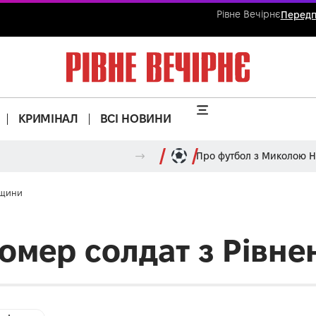
Рівне Вечірнє
Передп
КРИМІНАЛ
ВСІ НОВИНИ
Про футбол з Миколою 
нщини
помер солдат з Рівн