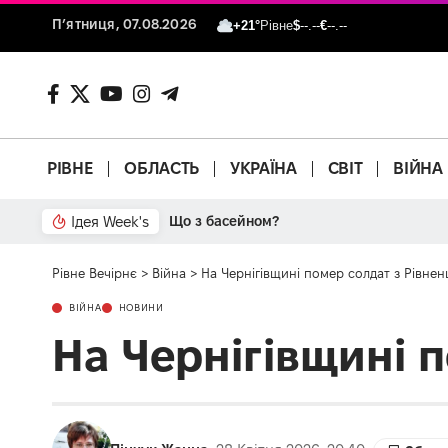
П’ятниця, 07.08.2026
+21°
Рівне
$
--.--
€
--.--
РІВНЕ
ОБЛАСТЬ
УКРАЇНА
СВІТ
ВІЙНА
Ідея Week's
Що з басейном?
Рівне Вечірнє
>
Війна
>
На Чернігівщині помер солдат з Рівне
ВІЙНА
НОВИНИ
На Чернігівщині 