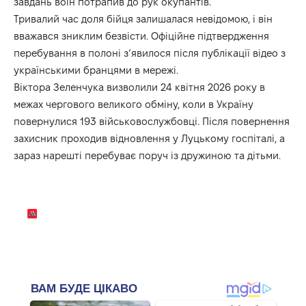
завдань воїн потрапив до рук окупантів.
Тривалий час доля бійця залишалася невідомою, і він
вважався зниклим безвісти. Офіційне підтвердження
перебування в полоні з’явилося після публікації відео з
українськими бранцями в мережі.
Віктора Зеленчука визволили 24 квітня 2026 року в
межах чергового великого обміну, коли в Україну
повернулися 193 військовослужбовці. Після повернення
захисник проходив відновлення у Луцькому госпіталі, а
зараз нарешті перебуває поруч із дружиною та дітьми.