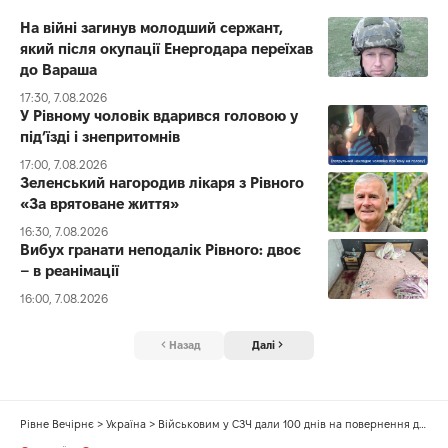
На війні загинув молодший сержант,
який після окупації Енергодара переїхав
до Вараша
17:30, 7.08.2026
У Рівному чоловік вдарився головою у
під’їзді і знепритомнів
17:00, 7.08.2026
Зеленський нагородив лікаря з Рівного
«За врятоване життя»
16:30, 7.08.2026
Вибух гранати неподалік Рівного: двоє
– в реанімації
16:00, 7.08.2026
Назад
Далі
Рівне Вечірнє
>
Україна
>
Військовим у СЗЧ дали 100 днів на повернення до служби: можна самостійно обрати підрозділ