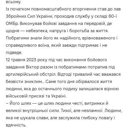
всьому.
Із початком повномасштабного вторгнення став до лав
Збройних Сил України, проходив службу у складі 60-ї
ОМБр. Виконував бойові завдання на передовій, де
щодня — небезпека, напруга і боротьба за життя.
Побратими знали його як надійного, врівноваженого і
справедливого воїна, який завжди підтримає і не
підведе.
12 травня 2023 року під час виконання бойового
завдання Віктор разом із побратимами потрапив під
артилерійський обстріл. Відтоді тривалий час вважався
безвісти зниклим… Саме того дня обірвалося життя
людини, яка до останнього подиху залишалася вірною
військовій присязі та Україні.
– Його шлях — це шлях людини честі, витримки й
великої внутрішньої сили. Тихої, але незламної. Людини,
яка не шукала слави, але заслужила глибоку повагу і
вдячність.