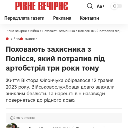
Аа
Передплата газети
Реклама
Контакти
Рівне Вечірнє
>
Війна
>
Поховають захисника з Полісся, який потрапив під артобстріл три роки тому
ВІЙНА
НОВИНИ
Поховають захисника з
Полісся, який потрапив під
артобстріл три роки тому
Життя Віктора Філончука обірвалося 12 травня
2023 року. Військовослужбовця довго вважали
зниклим безвісти. Та нарешті він назавжди
повернеться до рідного краю.
2 хв. читання