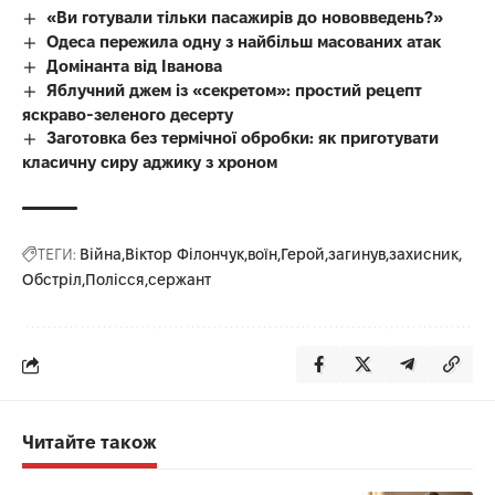
«Ви готували тільки пасажирів до нововведень?»
Одеса пережила одну з найбільш масованих атак
Домінанта від Іванова
Яблучний джем із «секретом»: простий рецепт
яскраво-зеленого десерту
Заготовка без термічної обробки: як приготувати
класичну сиру аджику з хроном
ТЕГИ:
Війна
Віктор Філончук
воїн
Герой
загинув
захисник
Обстріл
Полісся
сержант
Читайте також