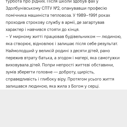
турбота про рідних. Після школи здобув фах у
Здолбунівському СПТУ №2, опанувавши професію
помічника машиніста тепловоза. У 1989–1991 роках
проходив строкову службу в армії, де загартував
характер і навчився стояти до кінця.
– У мирному житті працював будівельником — людиною,
яка створює, відновлює і залишає після себе результат.
Наймолодший у великій родині з десяти дітей, рано
пережив втрату батька, а згодом і матері, яка самотужки
виховувала дітей. Попри непрості життєві обставини,
зумів зберегти головне — доброту, щирість,
справедливість і глибоку віру. Протягом усього життя
залишався людиною, яка жила з Богом у серці.