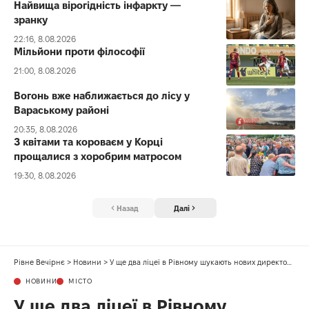
Найвища вірогідність інфаркту —
зранку
22:16, 8.08.2026
Мільйони проти філософії
21:00, 8.08.2026
Вогонь вже наближається до лісу у
Вараському районі
20:35, 8.08.2026
З квітами та короваєм у Корці
прощалися з хоробрим матросом
19:30, 8.08.2026
Назад
Далі
Рівне Вечірнє
>
Новини
>
У ще два ліцеї в Рівному шукають нових директорів
НОВИНИ
МІСТО
У ще два ліцеї в Рівному