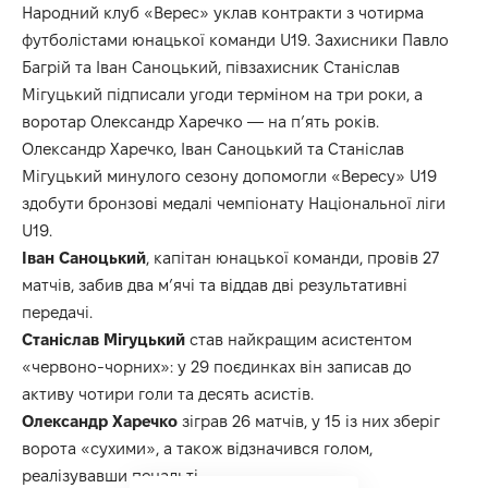
Народний клуб «Верес» уклав контракти з чотирма
футболістами юнацької команди U19. Захисники Павло
Багрій та Іван Саноцький, півзахисник Станіслав
Мігуцький підписали угоди терміном на три роки, а
воротар Олександр Харечко — на п’ять років.
Олександр Харечко, Іван Саноцький та Станіслав
Мігуцький минулого сезону допомогли «Вересу» U19
здобути бронзові медалі чемпіонату Національної ліги
U19.
Іван Саноцький
, капітан юнацької команди, провів 27
матчів, забив два м’ячі та віддав дві результативні
передачі.
Станіслав Мігуцький
став найкращим асистентом
«червоно-чорних»: у 29 поєдинках він записав до
активу чотири голи та десять асистів.
Олександр Харечко
зіграв 26 матчів, у 15 із них зберіг
ворота «сухими», а також відзначився голом,
реалізувавши пенальті.