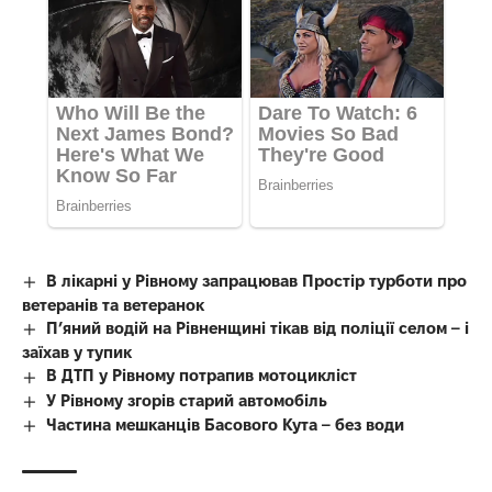
В лікарні у Рівному запрацював Простір турботи про
ветеранів та ветеранок
П’яний водій на Рівненщині тікав від поліції селом – і
заїхав у тупик
В ДТП у Рівному потрапив мотоцикліст
У Рівному згорів старий автомобіль
Частина мешканців Басового Кута – без води