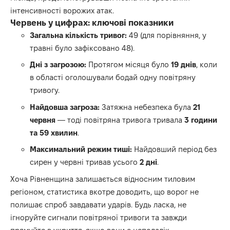
інтенсивності ворожих атак.
Червень у цифрах: ключові показники
Загальна кількість тривог:
49 (для порівняння, у
травні було зафіксовано 48).
Дні з загрозою:
Протягом місяця було
19 днів
, коли
в області оголошували бодай одну повітряну
тривогу.
Найдовша загроза:
Затяжна небезпека була
21
червня
— тоді повітряна тривога тривала
3 години
та 59 хвилин
.
Максимальний режим тиші:
Найдовший період без
сирен у червні тривав усього
2 дні
.
Хоча Рівненщина залишається відносним тиловим
регіоном, статистика вкотре доводить, що ворог не
полишає спроб завдавати ударів. Будь ласка, не
ігноруйте сигнали повітряної тривоги та завжди