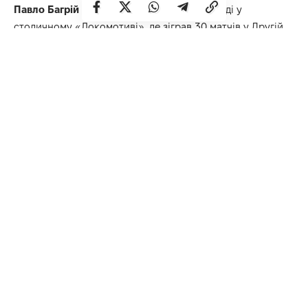
Павло Багрій
минулий сезон провів в оренді у
столичному «Локомотиві», де зіграв 30 матчів у Другій
лізі та Кубку України, забивши два м’ячі.