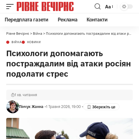
Аа
Передплата газети
Реклама
Контакти
Рівне Вечірнє
>
Війна
>
Психологи допомагають постраждалим від атаки росіян подолати стрес
ВІЙНА
НОВИНИ
Психологи допомагають
постраждалим від атаки росіян
подолати стрес
1 хв. читання
Пінчук Жанна
1 Травня 2026, 19:00