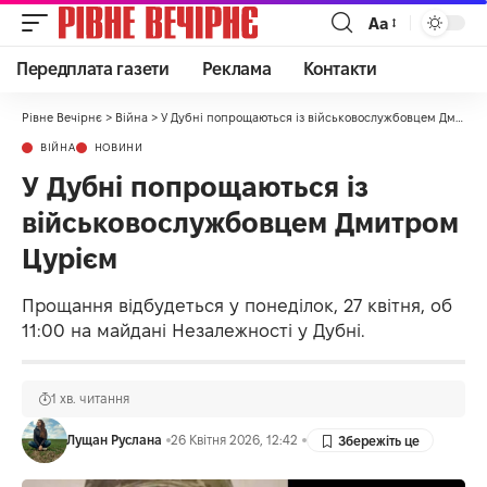
Аа
Передплата газети
Реклама
Контакти
Рівне Вечірнє
>
Війна
>
У Дубні попрощаються із військовослужбовцем Дмитром Цурієм
ВІЙНА
НОВИНИ
У Дубні попрощаються із
військовослужбовцем Дмитром
Цурієм
Прощання відбудеться у понеділок, 27 квітня, об
11:00 на майдані Незалежності у Дубні.
1 хв. читання
Лущан Руслана
26 Квітня 2026, 12:42