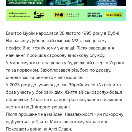
Дмитро Цурій народився 28 лютого 1995 року в Дубні.
Навчався у Дубенській гімназії №2 та місцевому
професійно-технічному училищі. Після завершення
навчання пройшов строкову військову службу.
У мирному житті працював у будівельній сфері в Україні
та за кордоном. Захоплювався різьбою по дереву,
кінологією та ремонтом автомобілів.
У 2023 році долучився до лав Збройних сил України та
брав участь у бойових діях. Життя військовослужбовця
обірвалося 12 квітня в районі розташування військової
частини на Дніпропетровщині.
Після прощання на майдані Незалежності чин похорону
відбудеться у Свято-Миколаївському монастирі.
Поховають воїна на Алеї Слави.