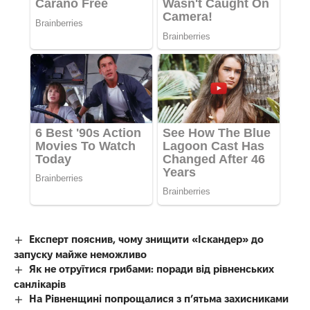
Експерт пояснив, чому знищити «Іскандер» до
запуску майже неможливо
Як не отруїтися грибами: поради від рівненських
санлікарів
На Рівненщині попрощалися з п’ятьма захисниками