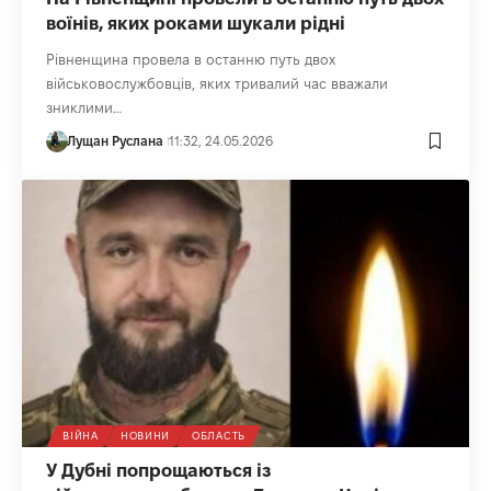
воїнів, яких роками шукали рідні
Рівненщина провела в останню путь двох
військовослужбовців, яких тривалий час вважали
зниклими…
Лущан Руслана
11:32, 24.05.2026
ВІЙНА
НОВИНИ
ОБЛАСТЬ
У Дубні попрощаються із