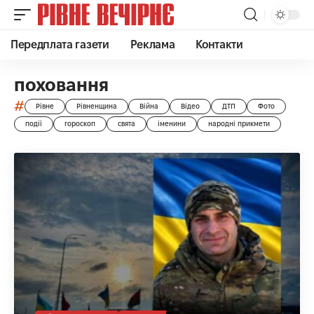
Передплата газети
Реклама
Контакти
поховання
#
Рівне
Рівненщина
Війна
Відео
ДТП
Фото
події
гороскоп
свята
іменини
народні прикмети