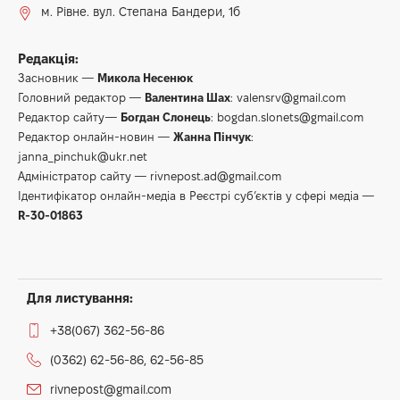
м. Рівне. вул. Степана Бандери, 1б
Редакція:
Засновник —
Микола Несенюк
Головний редактор —
Валентина Шах
:
valensrv@gmail.com
Редактор сайту—
Богдан Слонець
:
bogdan.slonets@gmail.com
Редактор онлайн-новин —
Жанна Пінчук
:
janna_pinchuk@ukr.net
Адміністратор сайту —
rivnepost.ad@gmail.com
Ідентифікатор онлайн-медіа в Реєстрі суб’єктів у сфері медіа —
R-30-01863
Для листування:
+38(067) 362-56-86
(0362) 62-56-86, 62-56-85
rivnepost@gmail.com