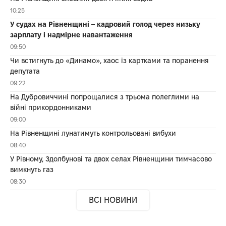
10:25
У судах на Рівненщині – кадровий голод через низьку
зарплату і надмірне навантаження
09:50
Чи встигнуть до «Динамо», хаос із картками та поранення
депутата
09:22
На Дубровиччині попрощалися з трьома полеглими на
війні прикордонниками
09:00
На Рівненщині лунатимуть контрольовані вибухи
08:40
У Рівному, Здолбунові та двох селах Рівненщини тимчасово
вимкнуть газ
08:30
ВСІ НОВИНИ