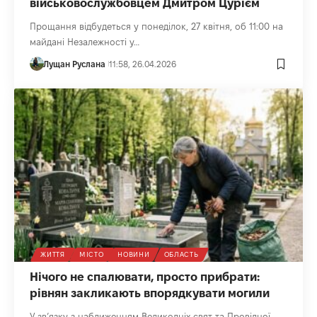
військовослужбовцем Дмитром Цурієм
Прощання відбудеться у понеділок, 27 квітня, об 11:00 на
майдані Незалежності у…
Лущан Руслана
11:58, 26.04.2026
ЖИТТЯ
МІСТО
НОВИНИ
ОБЛАСТЬ
Нічого не спалювати, просто прибрати:
рівнян закликають впорядкувати могили
У зв’язку з наближенням Великодніх свят та Провідної