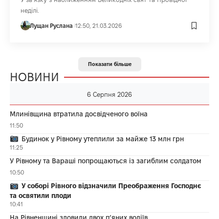
неділі.
Лущан Руслана
12:50, 21.03.2026
Показати більше
НОВИНИ
6 Серпня 2026
Млинівщина втратила досвідченого воїна
11:50
Будинок у Рівному утеплили за майже 13 млн грн
11:25
У Рівному та Вараші попрощаються із загиблим солдатом
10:50
У соборі Рівного відзначили Преображення Господнє
та освятили плоди
10:41
На Рівненщині зловили двох п’яних водіїв