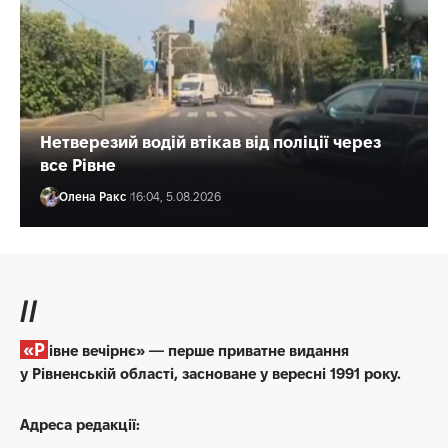
Нетверезий водій втікав від поліції через
все Рівне
Олена Ракс
16:04, 5.08.2026
//
«Рівне вечірнє» — перше приватне видання
у Рівненській області, засноване у вересні 1991 року.
Адреса редакції: