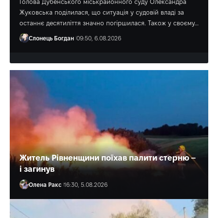
Голова Дубенського міськрайонного суду Олександра
Жуковська поділилася, що ситуація у судовій владі за
останнє десятиліття значно погіршилася. Також у своєму…
Слонець Богдан
09:50, 6.08.2026
Житель Рівненщини поїхав палити стерню –
і загинув
Олена Ракс
16:30, 5.08.2026