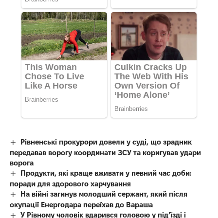
Рівненські прокурори довели у суді, що зрадник
передавав ворогу координати ЗСУ та коригував удари
ворога
Продукти, які краще вживати у певний час доби:
поради для здорового харчування
На війні загинув молодший сержант, який після
окупації Енергодара переїхав до Вараша
У Рівному чоловік вдарився головою у під’їзді і