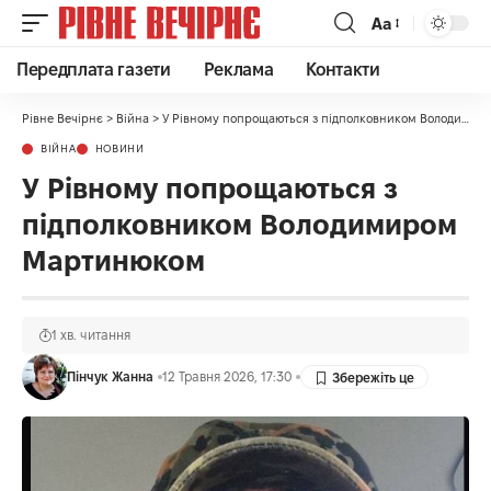
Аа
Передплата газети
Реклама
Контакти
Рівне Вечірнє
>
Війна
>
У Рівному попрощаються з підполковником Володимиром Мартинюком
ВІЙНА
НОВИНИ
У Рівному попрощаються з
підполковником Володимиром
Мартинюком
1 хв. читання
Пінчук Жанна
12 Травня 2026, 17:30