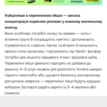
Найцінніше в перепелиних яйцях — висока
концентрація корисних речовин у кожному маленькому
жовтку.
Вони особливо потрібні мозку та нервам — холін і
вітаміни групи B покращують пам’ять і допомагають
справлятися зі стресом. Залізо та вітамін А зміцнюють
захисні сили організму і підтримують зір. Калій і фосфор
потрібні для міцного серцевого м’яза і здорових зубів.
Перепелині яйця ідеально підходять як добавка до
раціону: 4–6 штук на день для дорослого. Хочете швидко
підняти гемоглобін або шукаєте безпечну альтернативу
для дитини-алергіка — перепелині яйця будуть кращим
вибором. Експерти радять варити їх 3–4 хвилини або
смажити.