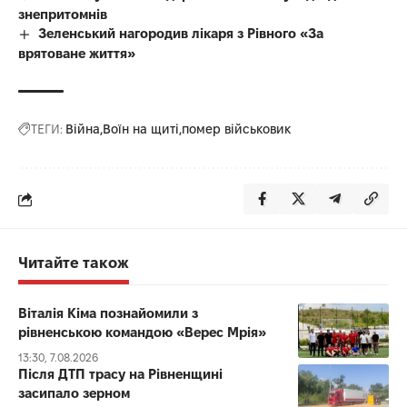
знепритомнів
Зеленський нагородив лікаря з Рівного «За
врятоване життя»
ТЕГИ:
Війна
Воїн на щиті
помер військовик
Читайте також
Віталія Кіма познайомили з
рівненською командою «Верес Мрія»
13:30, 7.08.2026
Після ДТП трасу на Рівненщині
засипало зерном