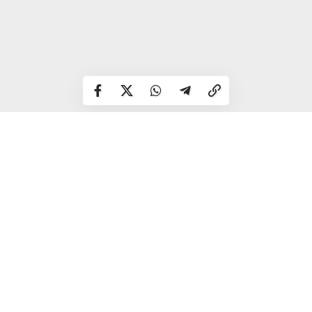
Порівняно з курячими, перепелині яйця містять:
заліза — у 5 разів більше; вітаміну B1 — у 6 разів;