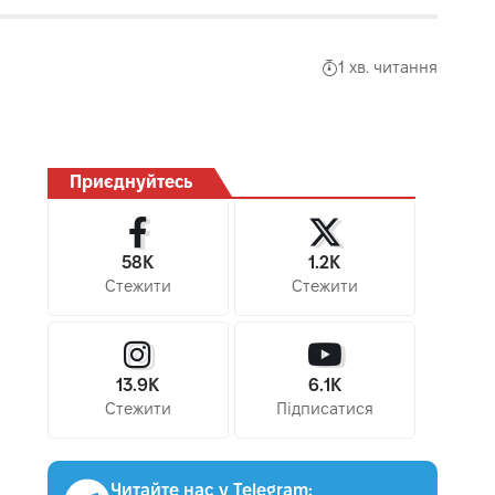
1 хв. читання
Приєднуйтесь
58K
1.2K
Стежити
Стежити
13.9K
6.1K
Стежити
Підписатися
Читайте нас у Telegram: