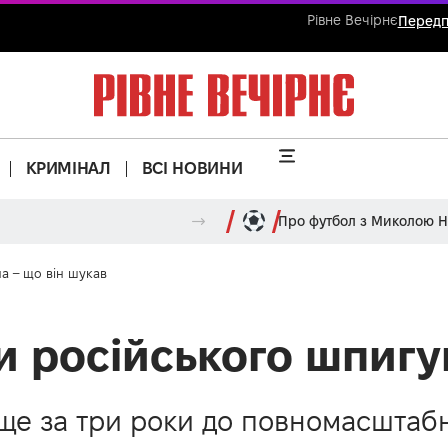
Рівне Вечірнє
Передп
КРИМІНАЛ
ВСІ НОВИНИ
Про футбол з Миколою 
а – що він шукав
и російського шпигу
ще за три роки до повномасштабн