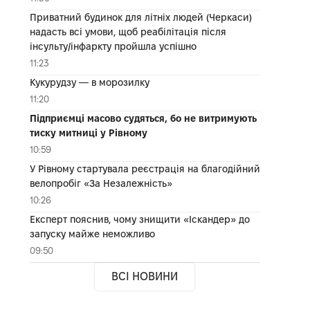
Приватний будинок для літніх людей (Черкаси)
надасть всі умови, щоб реабілітація після
інсульту/інфаркту пройшла успішно
11:23
Кукурудзу — в морозилку
11:20
Підприємці масово судяться, бо не витримують
тиску митниці у Рівному
10:59
У Рівному стартувала реєстрація на благодійний
велопробіг «За Незалежність»
10:26
Експерт пояснив, чому знищити «Іскандер» до
запуску майже неможливо
09:50
ВСІ НОВИНИ