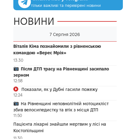
тільки важливі та перевірені новини
НОВИНИ
7 Серпня 2026
Віталія Кіма познайомили з рівненською
командою «Верес Мрія»
13:30
Після ДТП трасу на Рівненщині засипало
зерном
12:58
Показали, як у Дубні гасили пожежу
12:24
На Рівненщині неповнолітній мотоцикліст
збив велосипедистку та втік з місця ДТП
11:50
Пацієнта лікарні знайшли мертвим у лісі на
Костопільщині
11:30