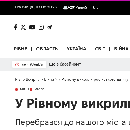
П’ятниця, 07.08.2026
+29°
Рівне
$
--.--
€
--.--
РІВНЕ
ОБЛАСТЬ
УКРАЇНА
СВІТ
ВІЙНА
Ідея Week's
Що з басейном?
Рівне Вечірнє
>
Війна
>
У Рівному викрили російського шпигун
ВІЙНА
МІСТО
У Рівному викрил
Перебрався до нашого міста 