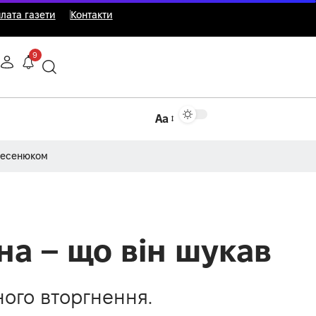
лата газети
Контакти
9
Аа
Несенюком
на – що він шукав
ого вторгнення.