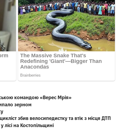
енською командою «Верес Мрія»
сипало зерном
жу
икліст збив велосипедистку та втік з місця ДТП
у лісі на Костопільщині