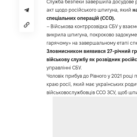
Служба безпеки завершила досудове р
акт щодо російського шпигуна, який
н
спеціальних операцій (ССО).
– Військова контррозвідка СБУ у взає
викрила шпигуна, покроково задокумен
гарячому» на завершальному етапі спе
Зловмисником виявився 27-річний гр
військову службу як розвідник російс
управлінні СБУ.
Чоловік прибув до Рівного у 2021 році
краю росії, який має українських роди
військовослужбовців ССО ЗСУ, щоб шпи