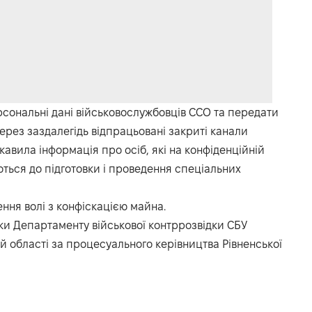
рсональні дані військовослужбовців ССО та передати
рез заздалегідь відпрацьовані закриті канали
цікавила інформація про осіб, які на конфіденційній
ються до підготовки і проведення спеціальних
ння волі з конфіскацією майна.
и Департаменту військової контррозвідки СБУ
ій області за процесуального керівництва Рівненської