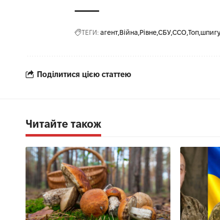
ТЕГИ:
агент
Війна
Рівне
СБУ
ССО
Топ
шпиг
Поділитися цією статтею
Читайте також