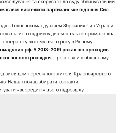
озслідування та скерувала до суду обвинувальний
амагався вистежити партизанське підпілля Сил
модії з Головнокомандувачем Збройних Сил України
тувала його підривну діяльність та затримала «на
цоперації у лютому цього року в Рівному.
омадянин рф. У 2018–2019 роках він проходив
ької воєнної розвідки
, – розповіли в обласному
 під виглядом пересічного жителя Красноярського
чів. Надалі почав збирати контакти
гувати «всередині» цього підрозділу.