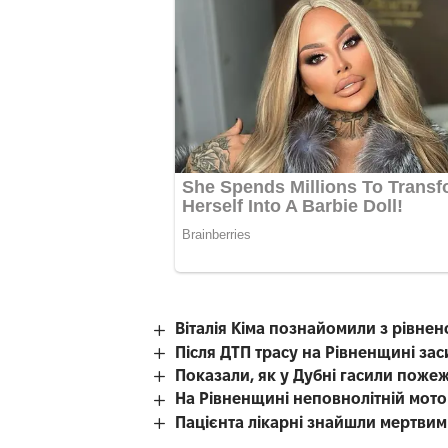
Віталія Кіма познайомили з рівн
Після ДТП трасу на Рівненщині за
Показали, як у Дубні гасили поже
На Рівненщині неповнолітній мотоц
Пацієнта лікарні знайшли мертвим 