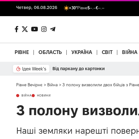
Четвер, 06.08.2026
+30°
Рівне
$
--.--
€
--.--
РІВНЕ
ОБЛАСТЬ
УКРАЇНА
СВІТ
ВІЙНА
Ідея Week's
Від паркану до картонки
Рівне Вечірнє
>
Війна
>
З полону визволили двох бійців з Рів
ВІЙНА
НОВИНИ
З полону визволи
Наші земляки нарешті поверн