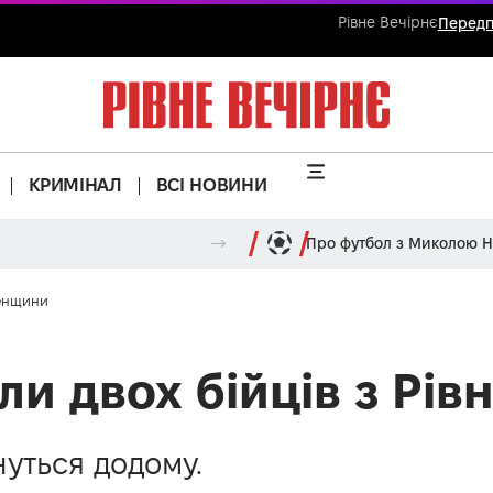
Рівне Вечірнє
Передп
КРИМІНАЛ
ВСІ НОВИНИ
Про футбол з Миколою 
ненщини
ли двох бійців з Рі
уться додому.