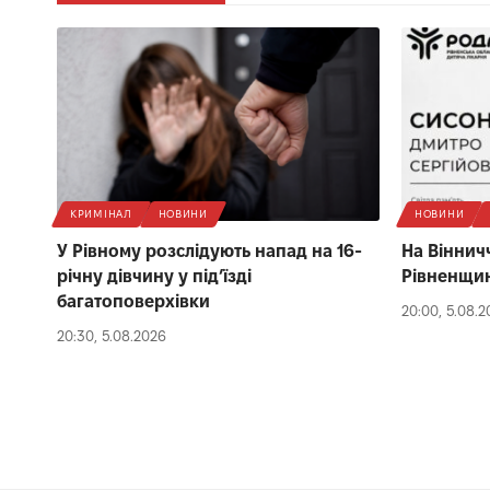
КРИМІНАЛ
НОВИНИ
НОВИНИ
У Рівному розслідують напад на 16-
На Вінничч
річну дівчину у під’їзді
Рівненщи
багатоповерхівки
20:00, 5.08.
20:30, 5.08.2026