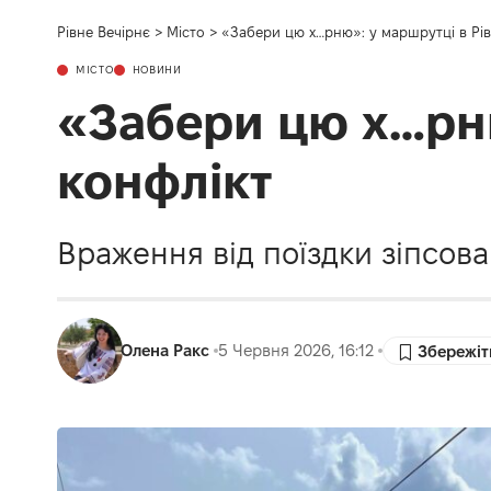
Рівне Вечірнє
>
Місто
>
«Забери цю х…рню»: у маршрутці в Рів
МІСТО
НОВИНИ
«Забери цю х…рню
конфлікт
Враження від поїздки зіпсова
Олена Ракс
5 Червня 2026, 16:12