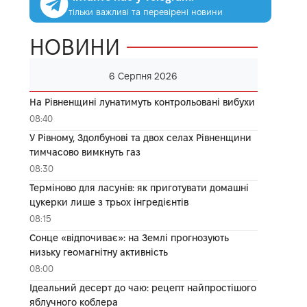
тільки важливі та перевірені новини
НОВИНИ
6 Серпня 2026
На Рівненщині лунатимуть контрольовані вибухи
08:40
У Рівному, Здолбунові та двох селах Рівненщини
тимчасово вимкнуть газ
08:30
Терміново для ласунів: як приготувати домашні
цукерки лише з трьох інгредієнтів
08:15
Сонце «відпочиває»: на Землі прогнозують
низьку геомагнітну активність
08:00
Ідеальний десерт до чаю: рецепт найпростішого
яблучного коблера