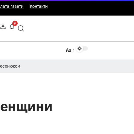
лата газети
Контакти
9
Аа
Несенюком
вненщини