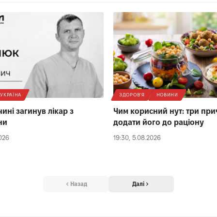
УКРАЇНА
ЗДОРОВ'Я
НОВИНИ
ині загинув лікар з
Чим корисний нут: три пр
ни
додати його до раціону
2026
19:30, 5.08.2026
Назад
Далі