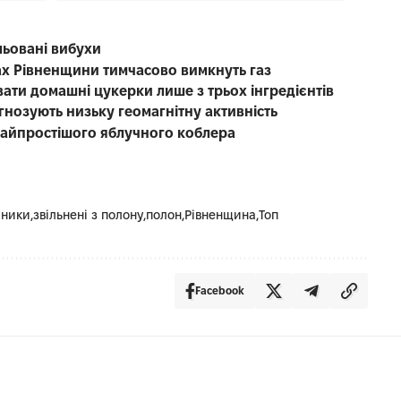
льовані вибухи
лах Рівненщини тимчасово вимкнуть газ
вати домашні цукерки лише з трьох інгредієнтів
гнозують низьку геомагнітну активність
найпростішого яблучного коблера
сники
звільнені з полону
полон
Рівненщина
Топ
Facebook