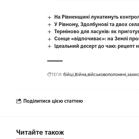
На Рівненщині лунатимуть контро
У Рівному, Здолбунові та двох се
Терміново для ласунів: як приготу
Сонце «відпочиває»: на Землі про
Ідеальний десерт до чаю: рецепт 
ТЕГИ:
бійці
Війна
військовополонені
захи
Поділитися цією статтею
Читайте також