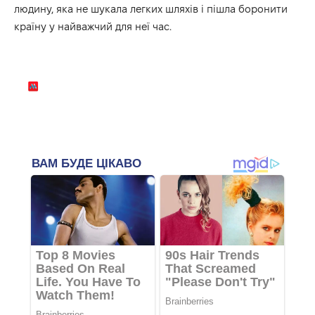
людину, яка не шукала легких шляхів і пішла боронити
країну у найважчий для неї час.