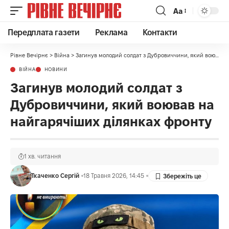
Аа
Передплата газети
Реклама
Контакти
Рівне Вечірнє
>
Війна
>
Загинув молодий солдат з Дубровиччини, який воював на найгарячіших ділянках фронту
ВІЙНА
НОВИНИ
Загинув молодий солдат з
Дубровиччини, який воював на
найгарячіших ділянках фронту
1 хв. читання
Ткаченко Сергій
18 Травня 2026, 14:45