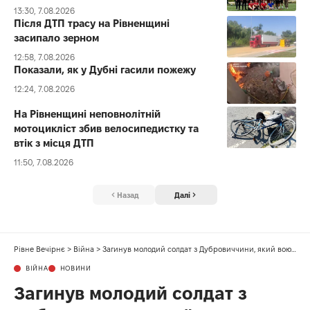
13:30, 7.08.2026
Після ДТП трасу на Рівненщині
засипало зерном
12:58, 7.08.2026
Показали, як у Дубні гасили пожежу
12:24, 7.08.2026
На Рівненщині неповнолітній
мотоцикліст збив велосипедистку та
втік з місця ДТП
11:50, 7.08.2026
Назад
Далі
Рівне Вечірнє
>
Війна
>
Загинув молодий солдат з Дубровиччини, який воював на найгарячіших ділянках фронту
ВІЙНА
НОВИНИ
Загинув молодий солдат з