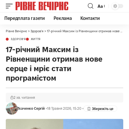
Аа
Передплата газети
Реклама
Контакти
Рівне Вечірнє
>
Здоров'я
>
17-річний Максим із Рівненщини отримав нове серце і мріє стати програмістом
ЗДОРОВ'Я
ЖИТТЯ
17-річний Максим із
Рівненщини отримав нове
серце і мріє стати
програмістом
2 хв. читання
Ткаченко Сергій
18 Травня 2026, 15:20