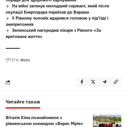
На війні загинув молодший сержант, який після
окупації Енергодара переїхав до Вараша
У Рівному чоловік вдарився головою у під’їзді і
знепритомнів
Зеленський нагородив лікаря з Рівного «За
врятоване життя»
ТЕГИ:
Фото
Читайте також
Віталія Кіма познайомили з
рівненською командою «Верес Мрія»