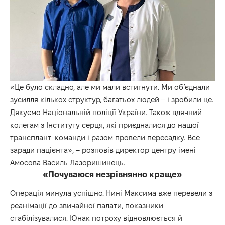
«Це було складно, але ми мали встигнути. Ми об’єднали
зусилля кількох структур, багатьох людей – і зробили це.
Дякуємо Національній поліції України. Також вдячний
колегам з Інституту серця, які приєдналися до нашої
трансплант-команди і разом провели пересадку. Все
заради пацієнта», – розповів директор центру імені
Амосова Василь Лазоришинець.
«Почуваюся незрівнянно краще»
Операція минула успішно. Нині Максима вже перевели з
реанімації до звичайної палати, показники
стабілізувалися. Юнак потроху відновлюється й