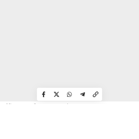
Міжнародний день хлопчиків
Міжнародний день мирного співіснування
День свободи культури
День біографів
Всесвітній день спортивного орієнтування