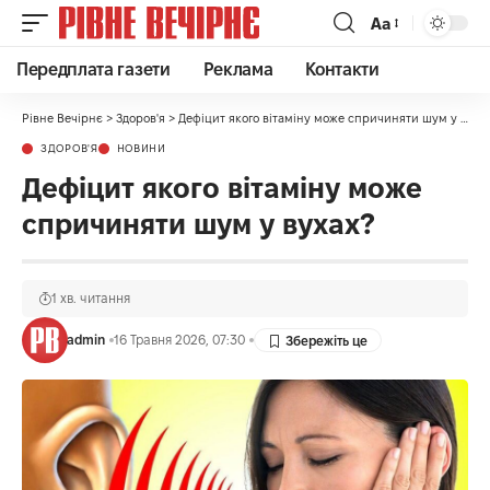
Аа
Передплата газети
Реклама
Контакти
Рівне Вечірнє
>
Здоров'я
>
Дефіцит якого вітаміну може спричиняти шум у вухах?
ЗДОРОВ'Я
НОВИНИ
Дефіцит якого вітаміну може
спричиняти шум у вухах?
1 хв. читання
admin
16 Травня 2026, 07:30