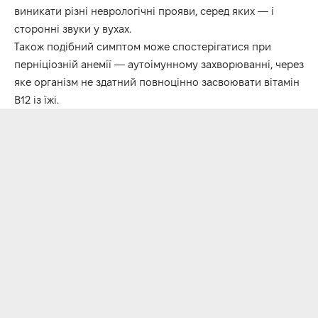
виникати різні неврологічні прояви, серед яких — і
сторонні звуки у вухах.
Також подібний симптом може спостерігатися при
перніціозній анемії — аутоімунному захворюванні, через
яке організм не здатний повноцінно засвоювати вітамін
B12 із їжі.